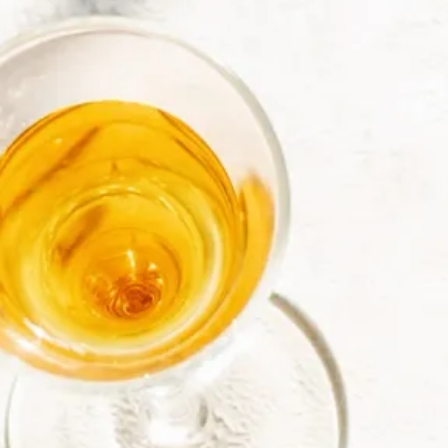
Liköre & Spirituosen
Entdecke die Vielfalt der Liköre und Spiri
fruchtige bis cremige Aromen genießen. Finde
Manufaktur Liköre, feine Brände und Gin
Alle Liköre & Spirituosen