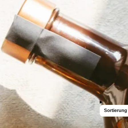
ukten kannst du besondere Anlässe feiern und
ituose.
in & Whisky
Eierliköre
34 Produkte
Sortierung