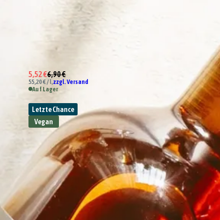
5,52 €
6,90 €
55,20 € / l,
zzgl. Versand
Auf Lager
Letzte Chance
Vegan