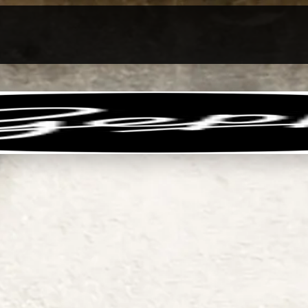
llen
Feinkost-Abo
Firmenkunden
Sale