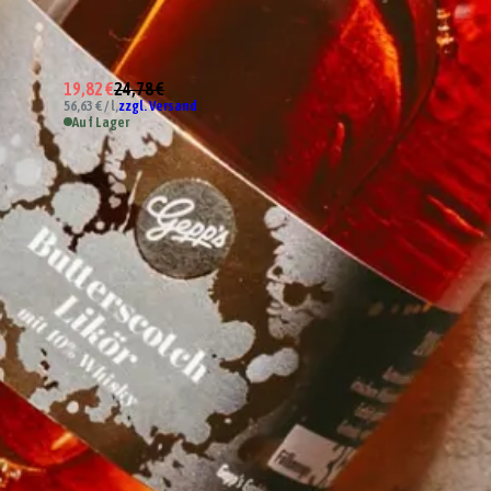
19,82 €
24,78 €
56,63 € / l,
zzgl. Versand
Auf Lager