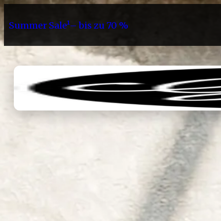
Summer Sale¹– bis zu 70 %
Sortiment
Geschenke
Gri