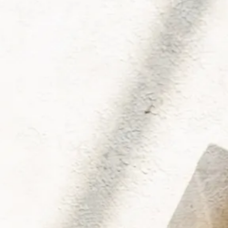
tuosen bei Gepp's. Mit unseren ausgewählten Prod
 hier den perfekten Likör oder die köstliche Spir
Liköre
G