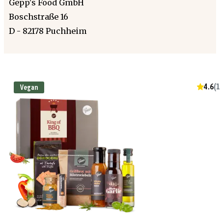
Gepp's Food GmbH
Boschstraße 16
D - 82178 Puchheim
4.6
(
1
Vegan