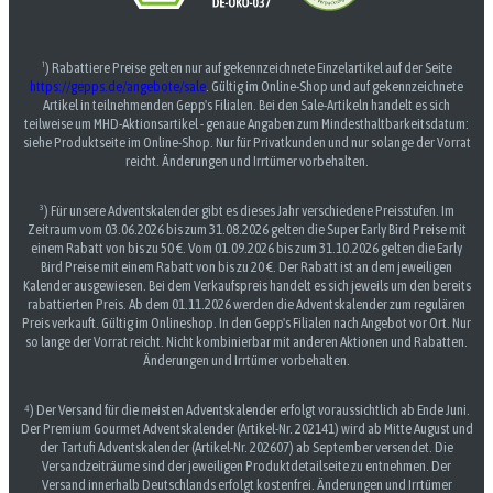
¹) Rabattiere Preise gelten nur auf gekennzeichnete Einzelartikel auf der Seite
https://gepps.de/angebote/sale
. Gültig im Online-Shop und auf gekennzeichnete
Artikel in teilnehmenden Gepp's Filialen. Bei den Sale-Artikeln handelt es sich
teilweise um MHD-Aktionsartikel - genaue Angaben zum Mindesthaltbarkeitsdatum:
siehe Produktseite im Online-Shop. Nur für Privatkunden und nur solange der Vorrat
reicht. Änderungen und Irrtümer vorbehalten.
³) Für unsere Adventskalender gibt es dieses Jahr verschiedene Preisstufen. Im
Zeitraum vom 03.06.2026 bis zum 31.08.2026 gelten die Super Early Bird Preise mit
einem Rabatt von bis zu 50 €. Vom 01.09.2026 bis zum 31.10.2026 gelten die Early
Bird Preise mit einem Rabatt von bis zu 20 €. Der Rabatt ist an dem jeweiligen
Kalender ausgewiesen. Bei dem Verkaufspreis handelt es sich jeweils um den bereits
rabattierten Preis. Ab dem 01.11.2026 werden die Adventskalender zum regulären
Preis verkauft. Gültig im Onlineshop. In den Gepp's Filialen nach Angebot vor Ort. Nur
so lange der Vorrat reicht. Nicht kombinierbar mit anderen Aktionen und Rabatten.
Änderungen und Irrtümer vorbehalten.
⁴) Der Versand für die meisten Adventskalender erfolgt voraussichtlich ab Ende Juni.
Der Premium Gourmet Adventskalender (Artikel-Nr. 202141) wird ab Mitte August und
der Tartufi Adventskalender (Artikel-Nr. 202607) ab September versendet. Die
Versandzeiträume sind der jeweiligen Produktdetailseite zu entnehmen. Der
Versand innerhalb Deutschlands erfolgt kostenfrei. Änderungen und Irrtümer