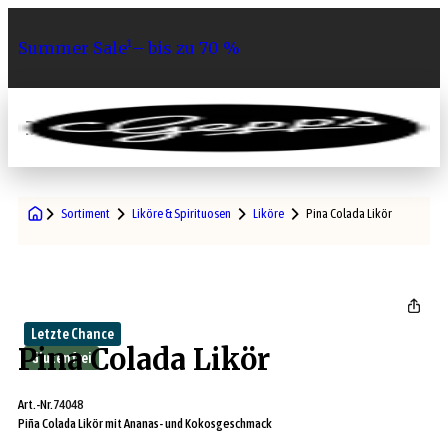
Summer Sale¹– bis zu 70 %
0
Sortiment
Liköre & Spirituosen
Liköre
Pina Colada Likör
Letzte Chance
Pina Colada Likör
Glutenfrei
Art.-Nr.
74048
Piña Colada Likör mit Ananas- und Kokosgeschmack