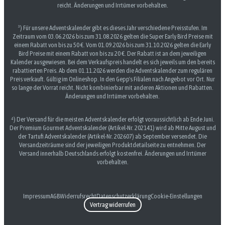
reicht. Änderungen und Irrtümer vorbehalten.
³) Für unsere Adventskalender gibt es dieses Jahr verschiedene Preisstufen. Im
Zeitraum vom 03.06.2026 bis zum 31.08.2026 gelten die Super Early Bird Preise mit
einem Rabatt von bis zu 50 €. Vom 01.09.2026 bis zum 31.10.2026 gelten die Early
Bird Preise mit einem Rabatt von bis zu 20 €. Der Rabatt ist an dem jeweiligen
Kalender ausgewiesen. Bei dem Verkaufspreis handelt es sich jeweils um den bereits
rabattierten Preis. Ab dem 01.11.2026 werden die Adventskalender zum regulären
Preis verkauft. Gültig im Onlineshop. In den Gepp's Filialen nach Angebot vor Ort. Nur
so lange der Vorrat reicht. Nicht kombinierbar mit anderen Aktionen und Rabatten.
Änderungen und Irrtümer vorbehalten.
⁴) Der Versand für die meisten Adventskalender erfolgt voraussichtlich ab Ende Juni.
Der Premium Gourmet Adventskalender (Artikel-Nr. 202141) wird ab Mitte August und
der Tartufi Adventskalender (Artikel-Nr. 202607) ab September versendet. Die
Versandzeiträume sind der jeweiligen Produktdetailseite zu entnehmen. Der
Versand innerhalb Deutschlands erfolgt kostenfrei. Änderungen und Irrtümer
vorbehalten.
Impressum
AGB
Widerrufsrecht
Datenschutzerklärung
Cookie-Einstellungen
Vertrag widerrufen