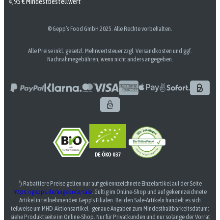
4,95 € Mindestbestellwert
© Gepp’s Food GmbH 2025. Alle Rechte vorbehalten.
Alle Preise inkl. gesetzl. Mehrwertsteuer zzgl. Versandkosten und ggf.
Nachnahmegebühren, wenn nicht anders angegeben.
¹) Rabattiere Preise gelten nur auf gekennzeichnete Einzelartikel auf der Seite
https://gepps.de/angebote/sale
. Gültig im Online-Shop und auf gekennzeichnete
Artikel in teilnehmenden Gepp's Filialen. Bei den Sale-Artikeln handelt es sich
teilweise um MHD-Aktionsartikel - genaue Angaben zum Mindesthaltbarkeitsdatum:
siehe Produktseite im Online-Shop. Nur für Privatkunden und nur solange der Vorrat