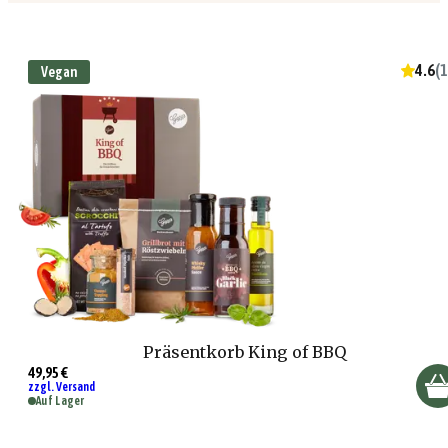
4.6
(
1
Vegan
Präsentkorb King of BBQ
49,95 €
zzgl. Versand
Auf Lager