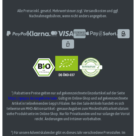
Alle Preise inkl. gesetzl. Mehrwertsteuer zzgl. Versandkosten und ggf.
Nachnahmegebühren, wenn nicht anders angegeben.
¹) Rabattiere Preise gelten nur auf gekennzeichnete Einzelartikel auf der Seite
https://gepps.de/angebote/sale
. Gültig im Online-Shop und auf gekennzeichnete
Artikel in teilnehmenden Gepp's Filialen. Bei den Sale-Artikeln handelt es sich
teilweise um MHD-Aktionsartikel - genaue Angaben zum Mindesthaltbarkeitsdatum:
siehe Produktseite im Online-Shop. Nur für Privatkunden und nur solange der Vorrat
reicht. Änderungen und Irrtümer vorbehalten.
³) Für unsere Adventskalender gibt es dieses Jahr verschiedene Preisstufen. Im