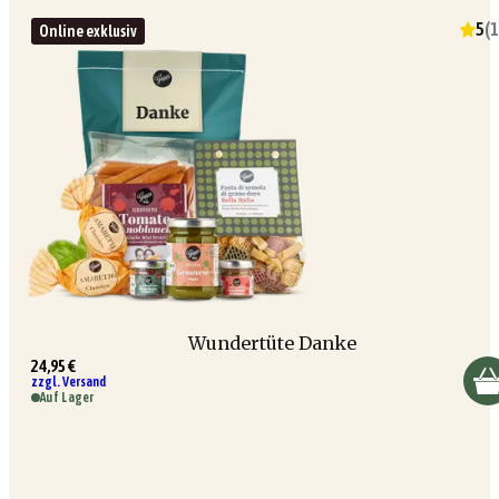
5
(
1
Online exklusiv
Wundertüte Danke
24,95 €
zzgl. Versand
Auf Lager