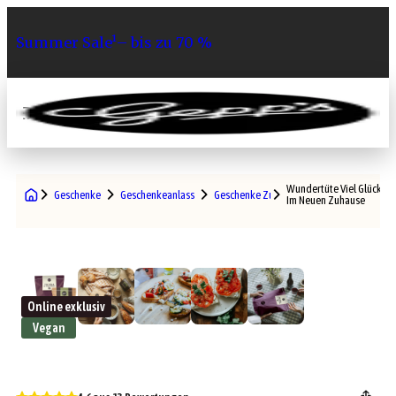
Summer Sale¹– bis zu 70 %
0
Wundertüte Viel Glück
Geschenke
Geschenkeanlass
Geschenke Zum Einzug
Im Neuen Zuhause
Online exklusiv
Vegan