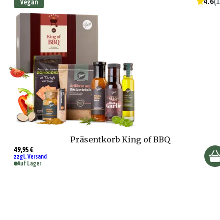
4.6
(
1
Vegan
Präsentkorb King of BBQ
49,95 €
zzgl. Versand
Auf Lager