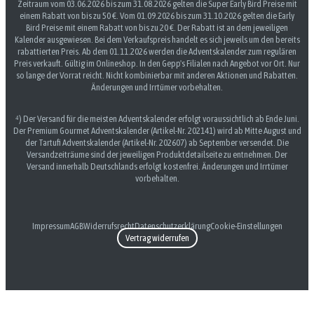
Zeitraum vom 03.06.2026 bis zum 31.08.2026 gelten die Super Early Bird Preise mit
einem Rabatt von bis zu 50 €. Vom 01.09.2026 bis zum 31.10.2026 gelten die Early
Bird Preise mit einem Rabatt von bis zu 20 €. Der Rabatt ist an dem jeweiligen
Kalender ausgewiesen. Bei dem Verkaufspreis handelt es sich jeweils um den bereits
rabattierten Preis. Ab dem 01.11.2026 werden die Adventskalender zum regulären
Preis verkauft. Gültig im Onlineshop. In den Gepp's Filialen nach Angebot vor Ort. Nur
so lange der Vorrat reicht. Nicht kombinierbar mit anderen Aktionen und Rabatten.
Änderungen und Irrtümer vorbehalten.
⁴) Der Versand für die meisten Adventskalender erfolgt voraussichtlich ab Ende Juni.
Der Premium Gourmet Adventskalender (Artikel-Nr. 202141) wird ab Mitte August und
der Tartufi Adventskalender (Artikel-Nr. 202607) ab September versendet. Die
Versandzeiträume sind der jeweiligen Produktdetailseite zu entnehmen. Der
Versand innerhalb Deutschlands erfolgt kostenfrei. Änderungen und Irrtümer
vorbehalten.
Impressum
AGB
Widerrufsrecht
Datenschutzerklärung
Cookie-Einstellungen
Vertrag widerrufen