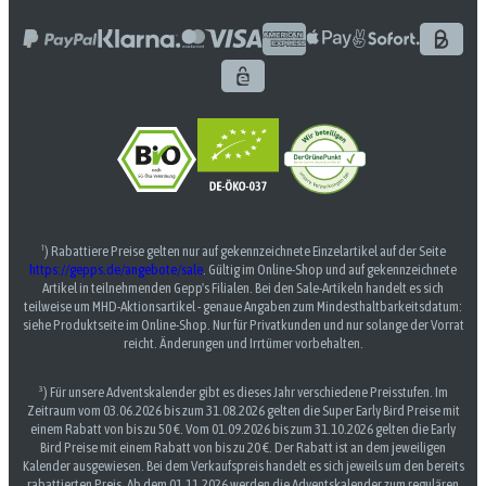
¹) Rabattiere Preise gelten nur auf gekennzeichnete Einzelartikel auf der Seite
https://gepps.de/angebote/sale
. Gültig im Online-Shop und auf gekennzeichnete
Artikel in teilnehmenden Gepp's Filialen. Bei den Sale-Artikeln handelt es sich
teilweise um MHD-Aktionsartikel - genaue Angaben zum Mindesthaltbarkeitsdatum:
siehe Produktseite im Online-Shop. Nur für Privatkunden und nur solange der Vorrat
reicht. Änderungen und Irrtümer vorbehalten.
³) Für unsere Adventskalender gibt es dieses Jahr verschiedene Preisstufen. Im
Zeitraum vom 03.06.2026 bis zum 31.08.2026 gelten die Super Early Bird Preise mit
einem Rabatt von bis zu 50 €. Vom 01.09.2026 bis zum 31.10.2026 gelten die Early
Bird Preise mit einem Rabatt von bis zu 20 €. Der Rabatt ist an dem jeweiligen
Kalender ausgewiesen. Bei dem Verkaufspreis handelt es sich jeweils um den bereits
rabattierten Preis. Ab dem 01.11.2026 werden die Adventskalender zum regulären