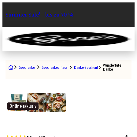
Summer Sale¹– bis zu 70 %
0
Wundertüte
Geschenke
Geschenkeanlass
Danke Geschenke
Danke
Online exklusiv