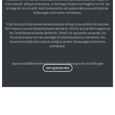
Preis verkauft. Gültig im Onlineshop. In den Gepp's Filialen nach Angebot vor Ort. Nur
so lange der Vorrat reicht. Nicht kombinierbar mit anderen Aktionen und Rabatten.
Änderungen und Irrtümer vorbehalten.
⁴) Der Versand für die meisten Adventskalender erfolgt voraussichtlich ab Ende Juni.
Der Premium Gourmet Adventskalender (Artikel-Nr. 202141) wird ab Mitte August und
der Tartufi Adventskalender (Artikel-Nr. 202607) ab September versendet. Die
Versandzeiträume sind der jeweiligen Produktdetailseite zu entnehmen. Der
Versand innerhalb Deutschlands erfolgt kostenfrei. Änderungen und Irrtümer
vorbehalten.
Impressum
AGB
Widerrufsrecht
Datenschutzerklärung
Cookie-Einstellungen
Vertrag widerrufen