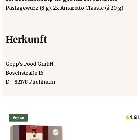
Pastagewürz (8 g), 2x Amaretto Classic (á 20 g)
Herkunft
Gepp's Food GmbH
Boschstraße 16
D - 82178 Puchheim
4.6
(
1
Vegan