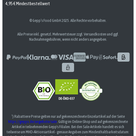
4,95 € Mindestbestellwert
© Gepp’s Food GmbH 2025. Alle Rechte vorbehalten.
Alle Preise inkl. gesetzl. Mehrwertsteuer zzgl. Versandkosten und ggf.
Nachnahmegebühren, wenn nicht anders angegeben.
¹) Rabattiere Preise gelten nur auf gekennzeichnete Einzelartikel auf der Seite
https://gepps.de/angebote/sale
. Gültig im Online-Shop und auf gekennzeichnete
Artikel in teilnehmenden Gepp's Filialen. Bei den Sale-Artikeln handelt es sich
teilweise um MHD-Aktionsartikel - genaue Angaben zum Mindesthaltbarkeitsdatum: