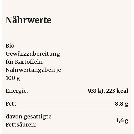
Nährwerte
Bio
Gewürzzubereitung
für Kartoffeln
Nährwertangaben je
100 g
Energie:
933 kJ, 223 kcal
Fett:
8,8 g
davon gesättigte
1,6 g
Fettsäuren: