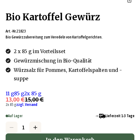
Bio Kartoffel Gewürz
Art.-Nr.
21823
Bio Gewürzzubereitung zum Veredeln von Kartoffelgerichten.
2 x 85 g im Vorteilsset
Gewürzmischung in Bio-Qualität
Würzsalz für Pommes, Kartoffelspalten und -
suppe
11 g
85 g
2x 85 g
13,00 €
15,00 €
2x 85 g
zzgl. Versand
Auf Lager
Lieferzeit 1-3 Tage
In den Warenkorb