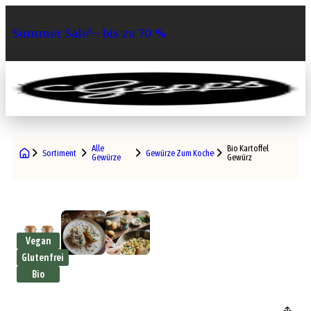
Summer Sale¹– bis zu 70 %
0
Alle
Bio Kartoffel
Sortiment
Gewürze Zum Kochen
Gewürze
Gewürz
Vegan
Glutenfrei
Bio