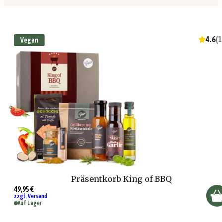
4.6
(
1
Vegan
Präsentkorb King of BBQ
49,95 €
zzgl. Versand
Auf Lager