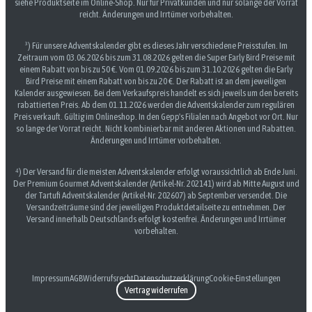
siehe Produktseite im Online-Shop. Nur für Privatkunden und nur solange der Vorrat
reicht. Änderungen und Irrtümer vorbehalten.
³) Für unsere Adventskalender gibt es dieses Jahr verschiedene Preisstufen. Im
Zeitraum vom 03.06.2026 bis zum 31.08.2026 gelten die Super Early Bird Preise mit
einem Rabatt von bis zu 50 €. Vom 01.09.2026 bis zum 31.10.2026 gelten die Early
Bird Preise mit einem Rabatt von bis zu 20 €. Der Rabatt ist an dem jeweiligen
Kalender ausgewiesen. Bei dem Verkaufspreis handelt es sich jeweils um den bereits
rabattierten Preis. Ab dem 01.11.2026 werden die Adventskalender zum regulären
Preis verkauft. Gültig im Onlineshop. In den Gepp's Filialen nach Angebot vor Ort. Nur
so lange der Vorrat reicht. Nicht kombinierbar mit anderen Aktionen und Rabatten.
Änderungen und Irrtümer vorbehalten.
⁴) Der Versand für die meisten Adventskalender erfolgt voraussichtlich ab Ende Juni.
Der Premium Gourmet Adventskalender (Artikel-Nr. 202141) wird ab Mitte August und
der Tartufi Adventskalender (Artikel-Nr. 202607) ab September versendet. Die
Versandzeiträume sind der jeweiligen Produktdetailseite zu entnehmen. Der
Versand innerhalb Deutschlands erfolgt kostenfrei. Änderungen und Irrtümer
vorbehalten.
Impressum
AGB
Widerrufsrecht
Datenschutzerklärung
Cookie-Einstellungen
Vertrag widerrufen