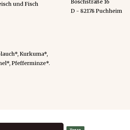
Boschstraße 16
eisch und Fisch
D - 82178 Puchheim
blauch*, Kurkuma*,
el*, Pfefferminze*.
Vegan