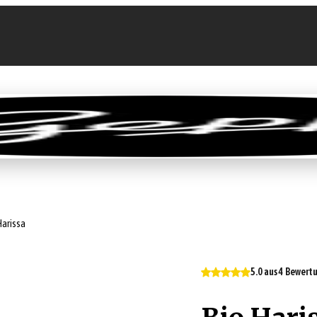
llen
Feinkost-Abo
Firmenkunden
Sale
Harissa
5.0 aus 4 Bewer