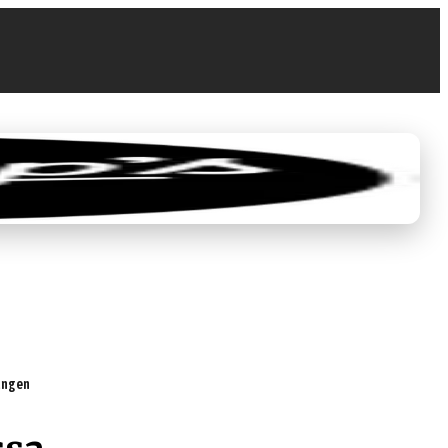
0
0,00 €
tungen