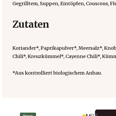
Gegrilltem, Suppen, Eintöpfen, Couscous, Fl
Zutaten
Koriander*, Paprikapulver*, Meersalz*, Kno
Chili*, Kreuzkümmel*, Cayenne Chili*, Kümm
*Aus kontrolliert biologischem Anbau.
4.6
(
12
)
Vegan