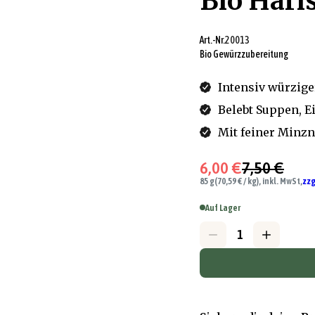
Bio Hari
Art.-Nr.
20013
Bio Gewürzzubereitung
Intensiv würzige
Belebt Suppen, E
Mit feiner Minzn
6,00 €
7,50 €
85 g
(70,59 € / kg), inkl. MwSt,
zzg
Auf Lager