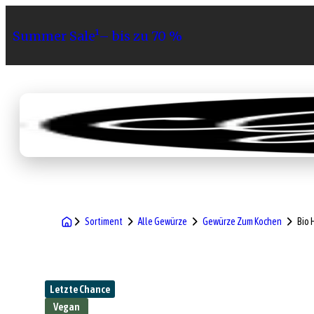
Summer Sale¹– bis zu 70 %
Sortiment
Geschenke
Gri
Sortiment
Alle Gewürze
Gewürze Zum Kochen
Bio 
Letzte Chance
Vegan