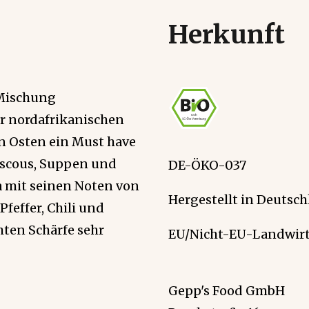
Herkunft
 Mischung
er nordafrikanischen
n Osten ein Must have
uscous, Suppen und
DE-ÖKO-037
a mit seinen Noten von
Hergestellt in Deutsch
feffer, Chili und
hten Schärfe sehr
EU/Nicht-EU-Landwirt
Gepp's Food GmbH