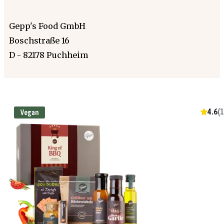
Gepp's Food GmbH
Boschstraße 16
D - 82178 Puchheim
4.6
(
1
Vegan