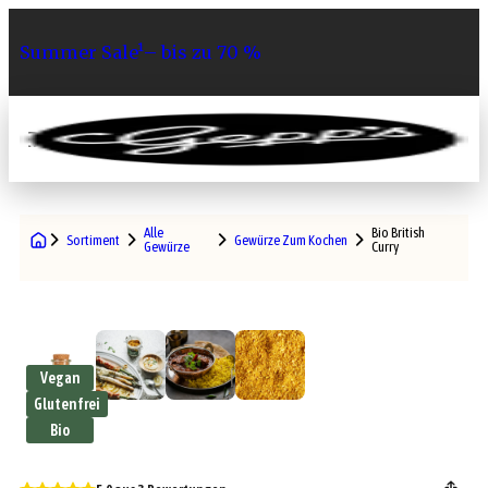
Summer Sale¹– bis zu 70 %
0
Alle
Bio British
Sortiment
Gewürze Zum Kochen
Gewürze
Curry
Vegan
Glutenfrei
Bio