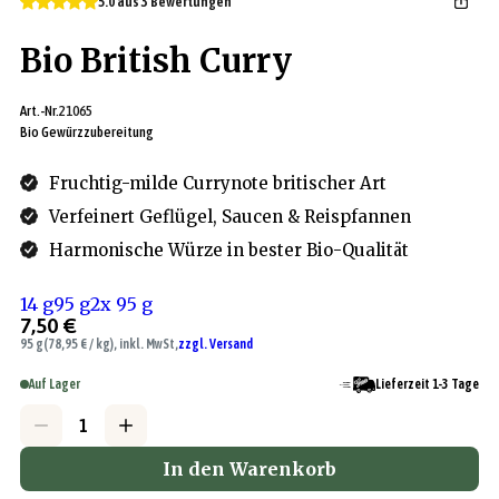
5.0 aus 3 Bewertungen
Bio British Curry
Art.-Nr.
21065
Bio Gewürzzubereitung
Fruchtig-milde Currynote britischer Art
Verfeinert Geflügel, Saucen & Reispfannen
Harmonische Würze in bester Bio-Qualität
14 g
95 g
2x 95 g
7,50 €
95 g
(78,95 € / kg), inkl. MwSt,
zzgl. Versand
Auf Lager
Lieferzeit 1-3 Tage
In den Warenkorb