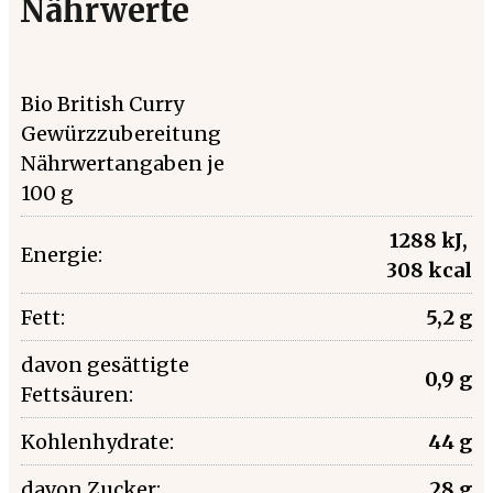
Nährwerte
Bio British Curry
Gewürzzubereitung
Nährwertangaben je
100 g
1288 kJ,
Energie:
308 kcal
Fett:
5,2 g
davon gesättigte
0,9 g
Fettsäuren:
Kohlenhydrate:
44 g
davon Zucker:
28 g