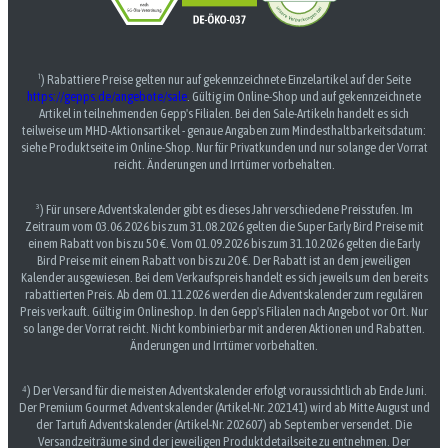
¹) Rabattiere Preise gelten nur auf gekennzeichnete Einzelartikel auf der Seite
https://gepps.de/angebote/sale
. Gültig im Online-Shop und auf gekennzeichnete
Artikel in teilnehmenden Gepp's Filialen. Bei den Sale-Artikeln handelt es sich
teilweise um MHD-Aktionsartikel - genaue Angaben zum Mindesthaltbarkeitsdatum:
siehe Produktseite im Online-Shop. Nur für Privatkunden und nur solange der Vorrat
reicht. Änderungen und Irrtümer vorbehalten.
³) Für unsere Adventskalender gibt es dieses Jahr verschiedene Preisstufen. Im
Zeitraum vom 03.06.2026 bis zum 31.08.2026 gelten die Super Early Bird Preise mit
einem Rabatt von bis zu 50 €. Vom 01.09.2026 bis zum 31.10.2026 gelten die Early
Bird Preise mit einem Rabatt von bis zu 20 €. Der Rabatt ist an dem jeweiligen
Kalender ausgewiesen. Bei dem Verkaufspreis handelt es sich jeweils um den bereits
rabattierten Preis. Ab dem 01.11.2026 werden die Adventskalender zum regulären
Preis verkauft. Gültig im Onlineshop. In den Gepp's Filialen nach Angebot vor Ort. Nur
so lange der Vorrat reicht. Nicht kombinierbar mit anderen Aktionen und Rabatten.
Änderungen und Irrtümer vorbehalten.
⁴) Der Versand für die meisten Adventskalender erfolgt voraussichtlich ab Ende Juni.
Der Premium Gourmet Adventskalender (Artikel-Nr. 202141) wird ab Mitte August und
der Tartufi Adventskalender (Artikel-Nr. 202607) ab September versendet. Die
Versandzeiträume sind der jeweiligen Produktdetailseite zu entnehmen. Der