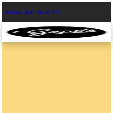
Summer Sale¹– bis zu 70 %
0