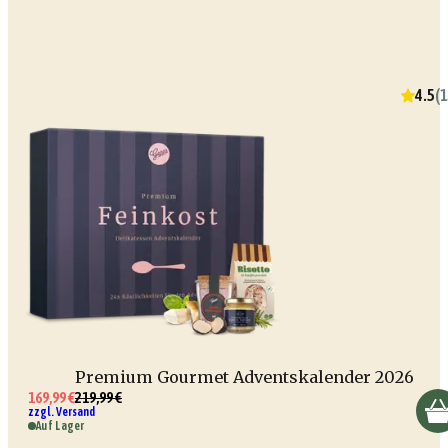
4.5
(
1
Premium Gourmet Adventskalender 2026
169,99 €
219,99 €
zzgl. Versand
Auf Lager