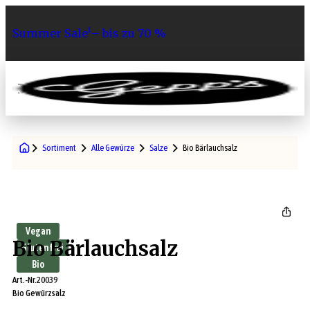
Summer Sale¹– bis zu 70 %
0
Sortiment
Alle Gewürze
Salze
Bio Bärlauchsalz
Vegan
Bio Bärlauchsalz
Glutenfrei
Bio
Art.-Nr.
20039
Bio Gewürzsalz