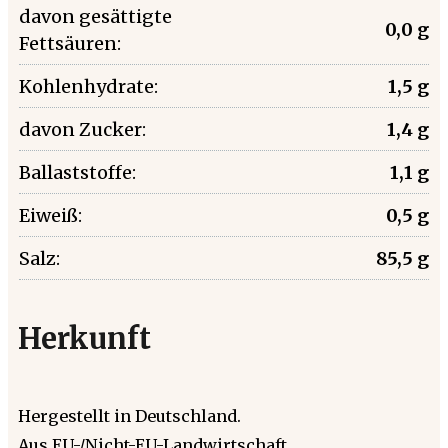
davon gesättigte
0,0 g
Fettsäuren:
Kohlenhydrate:
1,5 g
davon Zucker:
1,4 g
Ballaststoffe:
1,1 g
Eiweiß:
0,5 g
Salz:
85,5 g
Herkunft
Hergestellt in Deutschland.
Aus EU-/Nicht-EU-Landwirtschaft