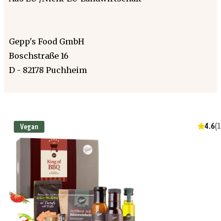
Gepp's Food GmbH
Boschstraße 16
D - 82178 Puchheim
4.6
(
1
Vegan