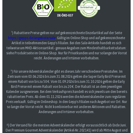
¹) Rabattiere Preise gelten nur auf gekennzeichnete Einzelartikel auf der Seite
https://gepps.de/angebote/sale
. Gültig im Online-Shop und auf gekennzeichnete
Artikel in teilnehmenden Gepp's Filialen. Bei den Sale-Artikeln handelt es sich
teilweise um MHD-Aktionsartikel - genaue Angaben zum Mindesthaltbarkeitsdatum:
siehe Produktseite im Online-Shop. Nur für Privatkunden und nur solange der Vorrat
reicht. Änderungen und Irrtümer vorbehalten.
³) Für unsere Adventskalender gibt es dieses Jahr verschiedene Preisstufen. Im
Zeitraum vom 03.06.2026 bis zum 31.08.2026 gelten die Super Early Bird Preise mit
einem Rabatt von bis zu 50 €. Vom 01.09.2026 bis zum 31.10.2026 gelten die Early
Bird Preise mit einem Rabatt von bis zu 20 €. Der Rabatt ist an dem jeweiligen
Kalender ausgewiesen. Bei dem Verkaufspreis handelt es sich jeweils um den bereits
rabattierten Preis. Ab dem 01.11.2026 werden die Adventskalender zum regulären
Preis verkauft. Gültig im Onlineshop. In den Gepp's Filialen nach Angebot vor Ort. Nur
so lange der Vorrat reicht. Nicht kombinierbar mit anderen Aktionen und Rabatten.
Änderungen und Irrtümer vorbehalten.
⁴) Der Versand für die meisten Adventskalender erfolgt voraussichtlich ab Ende Juni.
Der Premium Gourmet Adventskalender (Artikel-Nr. 202141) wird ab Mitte August und