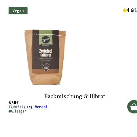
4.6
(
1
Vegan
Backmischung Grillbrot
6,50 €
13,00 € / kg,
zzgl. Versand
Auf Lager