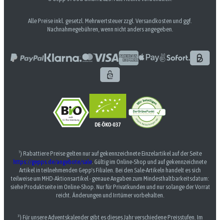
Alle Preise inkl. gesetzl. Mehrwertsteuer zzgl. Versandkosten und ggf.
Nachnahmegebühren, wenn nicht anders angegeben.
¹) Rabattiere Preise gelten nur auf gekennzeichnete Einzelartikel auf der Seite
https://gepps.de/angebote/sale
. Gültig im Online-Shop und auf gekennzeichnete
Artikel in teilnehmenden Gepp's Filialen. Bei den Sale-Artikeln handelt es sich
teilweise um MHD-Aktionsartikel - genaue Angaben zum Mindesthaltbarkeitsdatum:
siehe Produktseite im Online-Shop. Nur für Privatkunden und nur solange der Vorrat
reicht. Änderungen und Irrtümer vorbehalten.
³) Für unsere Adventskalender gibt es dieses Jahr verschiedene Preisstufen. Im