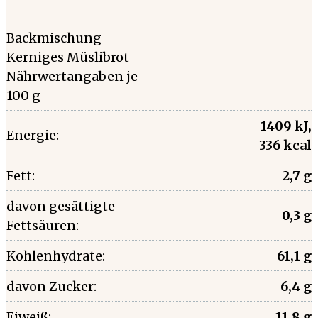
Backmischung
Kerniges Müslibrot
Nährwertangaben je
100 g
1409 kJ,
Energie:
336 kcal
Fett:
2,7 g
davon gesättigte
0,3 g
Fettsäuren:
Kohlenhydrate:
61,1 g
davon Zucker:
6,4 g
Eiweiß:
11,8 g