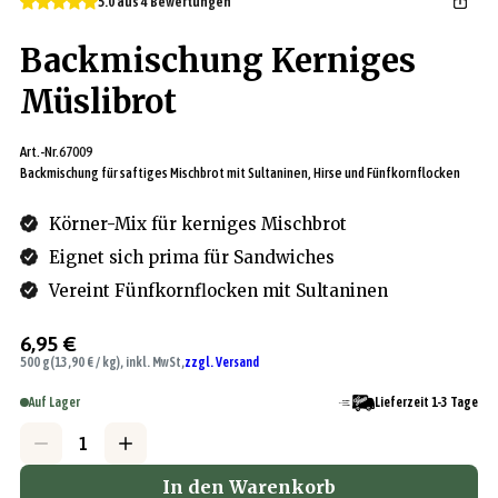
5.0 aus 4 Bewertungen
Backmischung Kerniges
Müslibrot
Art.-Nr.
67009
Backmischung für saftiges Mischbrot mit Sultaninen, Hirse und Fünfkornflocken
Körner-Mix für kerniges Mischbrot
Eignet sich prima für Sandwiches
Vereint Fünfkornflocken mit Sultaninen
6,95 €
500 g
(13,90 € / kg), inkl. MwSt,
zzgl. Versand
Auf Lager
Lieferzeit 1-3 Tage
In den Warenkorb