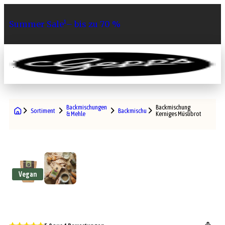
Summer Sale¹– bis zu 70 %
0
Backmischungen
Backmischung
Sortiment
Backmischungen
& Mehle
Kerniges Müslibrot
Vegan