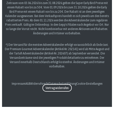
Zeitraum vom 03.06.2026 bis zum 31.08.2026 gelten die Super Early Bird Preise mit
einem Rabatt von bis zu 50 €. Vom 01.09.2026 bis zum 31.10.2026 gelten die Early
Bird Preise mit einem Rabatt von bis zu 20 €. Der Rabatt ist an dem jeweiligen
Kalender ausgewiesen. Bei dem Verkaufspreis handelt es sich jeweils um den bereits
rabattierten Preis. Ab dem 01.11.2026 werden die Adventskalender zum regulären
Preis verkauft. Gültig im Onlineshop. In den Gepp's Filialen nach Angebot vor Ort. Nur
so lange der Vorrat reicht. Nicht kombinierbar mit anderen Aktionen und Rabatten.
Änderungen und Irrtümer vorbehalten.
⁴) Der Versand für die meisten Adventskalender erfolgt voraussichtlich ab Ende Juni.
Der Premium Gourmet Adventskalender (Artikel-Nr. 202141) wird ab Mitte August und
der Tartufi Adventskalender (Artikel-Nr. 202607) ab September versendet. Die
Versandzeiträume sind der jeweiligen Produktdetailseite zu entnehmen. Der
Versand innerhalb Deutschlands erfolgt kostenfrei. Änderungen und Irrtümer
vorbehalten.
Impressum
AGB
Widerrufsrecht
Datenschutzerklärung
Cookie-Einstellungen
Vertrag widerrufen