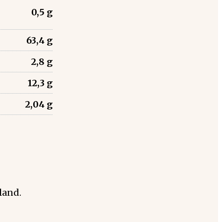
0,5 g
63,4 g
2,8 g
12,3 g
2,04 g
land.