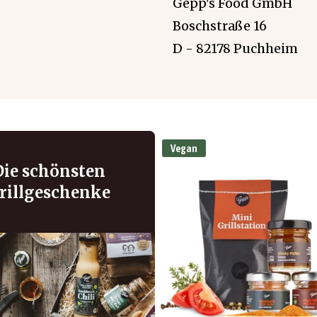
Gepp's Food GmbH
Boschstraße 16
D - 82178 Puchheim
Vegan
Die schönsten
rillgeschenke