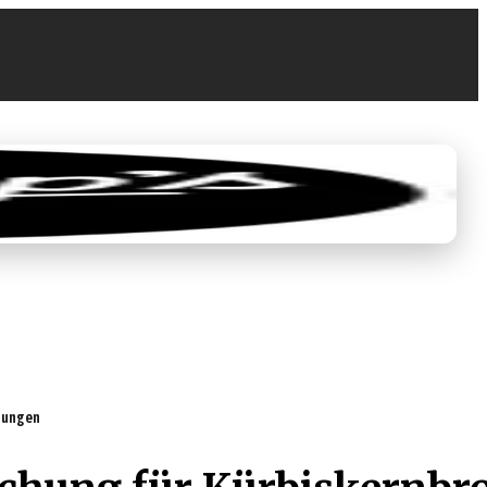
0
0,00 €
rtungen