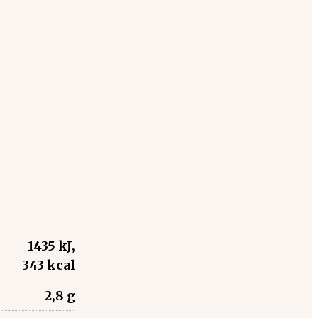
1435 kJ,
343 kcal
2,8 g