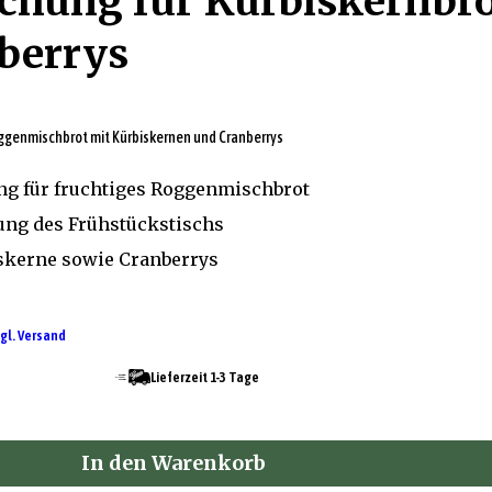
hung für Kürbiskernbr
berrys
ggenmischbrot mit Kürbiskernen und Cranberrys
g für fruchtiges Roggenmischbrot
ung des Frühstückstischs
iskerne sowie Cranberrys
gl. Versand
Lieferzeit 1-3 Tage
In den Warenkorb