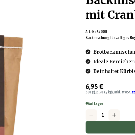
Backmisc
mit Cran
Art.-Nr.
67000
Backmischung für saftiges Ro
Brotbackmischun
Ideale Bereicher
Beinhaltet Kürb
6,95 €
500 g
(13,90 € / kg), inkl. MwSt,
zz
Auf Lager