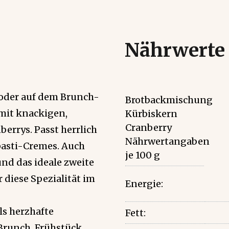
Nährwerte
 oder auf dem Brunch-
Brotbackmischung
mit knackigen,
Kürbiskern
Cranberry
errys. Passt herrlich
Nährwertangaben
pasti-Cremes. Auch
je 100 g
nd das ideale zweite
 diese Spezialität im
Energie:
als herzhafte
Fett:
 Brunch, Frühstück