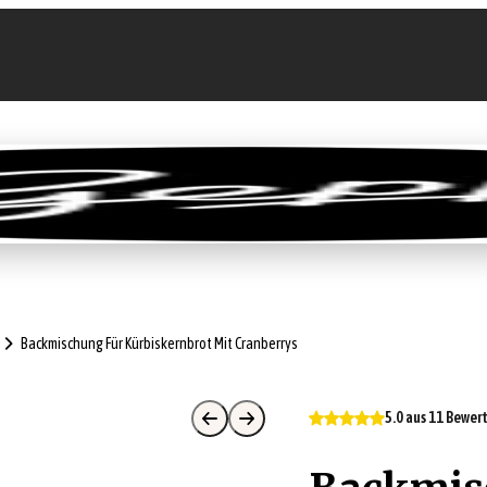
llen
Feinkost-Abo
Firmenkunden
Sale
Backmischung Für Kürbiskernbrot Mit Cranberrys
5.0 aus 11 Bewe