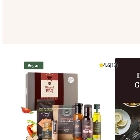
4.6
(
12
)
Vegan
G