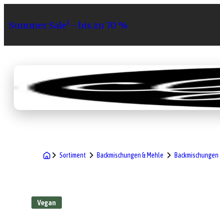
Summer Sale¹– bis zu 70 %
Sortiment
Geschenke
Gri
Sortiment
Backmischungen & Mehle
Backmischungen
Vegan