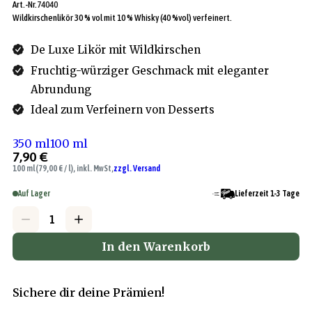
Art.-Nr.
74040
Wildkirschenlikör 30 % vol mit 10 % Whisky (40 %vol) verfeinert.
De Luxe Likör mit Wildkirschen
Fruchtig-würziger Geschmack mit eleganter
Abrundung
Ideal zum Verfeinern von Desserts
350 ml
100 ml
7,90 €
100 ml
(79,00 € / l), inkl. MwSt,
zzgl. Versand
Auf Lager
Lieferzeit 1-3 Tage
In den Warenkorb
Sichere dir deine Prämien!