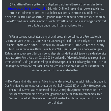
¹) Rabattiere Preise gelten nur auf gekennzeichnete Einzelartikel auf der Seite
https://gepps.de/angebote/sale
. Gültig im Online-Shop und auf gekennzeichnete
Artikel in teilnehmenden Gepp's Filialen. Bei den Sale-Artikeln handelt es sich
teilweise um MHD-Aktionsartikel - genaue Angaben zum Mindesthaltbarkeitsdatum:
siehe Produktseite im Online-Shop. Nur für Privatkunden und nur solange der Vorrat
reicht. Änderungen und Irrtümer vorbehalten.
³) Für unsere Adventskalender gibt es dieses Jahr verschiedene Preisstufen. Im
Zeitraum vom 03.06.2026 bis zum 31.08.2026 gelten die Super Early Bird Preise mit
einem Rabatt von bis zu 50 €. Vom 01.09.2026 bis zum 31.10.2026 gelten die Early
Bird Preise mit einem Rabatt von bis zu 20 €. Der Rabatt ist an dem jeweiligen
Kalender ausgewiesen. Bei dem Verkaufspreis handelt es sich jeweils um den bereits
rabattierten Preis. Ab dem 01.11.2026 werden die Adventskalender zum regulären
Preis verkauft. Gültig im Onlineshop. In den Gepp's Filialen nach Angebot vor Ort. Nur
so lange der Vorrat reicht. Nicht kombinierbar mit anderen Aktionen und Rabatten.
Änderungen und Irrtümer vorbehalten.
⁴) Der Versand für die meisten Adventskalender erfolgt voraussichtlich ab Ende Juni.
Der Premium Gourmet Adventskalender (Artikel-Nr. 202141) wird ab Mitte August und
der Tartufi Adventskalender (Artikel-Nr. 202607) ab September versendet. Die
Versandzeiträume sind der jeweiligen Produktdetailseite zu entnehmen. Der
Versand innerhalb Deutschlands erfolgt kostenfrei. Änderungen und Irrtümer
vorbehalten.