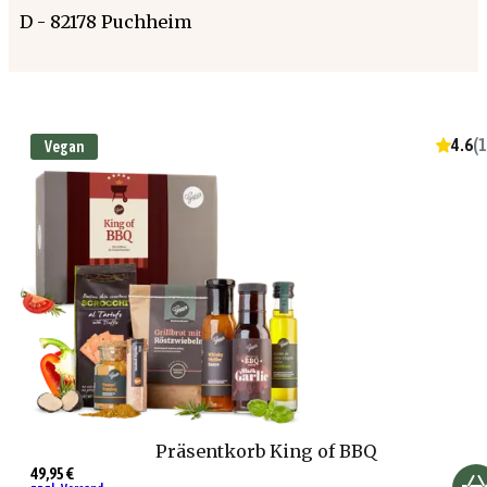
D - 82178 Puchheim
4.6
(
1
Vegan
Präsentkorb King of BBQ
49,95 €