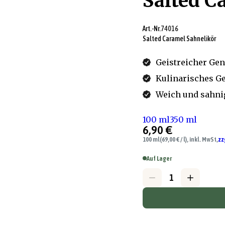
Salted C
Art.-Nr.
74016
Salted Caramel Sahnelikör
Geistreicher Gen
Kulinarisches G
Weich und sahnig
100 ml
350 ml
6,90 €
100 ml
(69,00 € / l), inkl. MwSt,
zz
Auf Lager