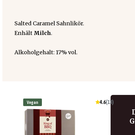
Salted Caramel Sahnlikör.
Enhält
Milch
.
Alkoholgehalt: 17% vol.
4.6
(
13
)
Vegan
G