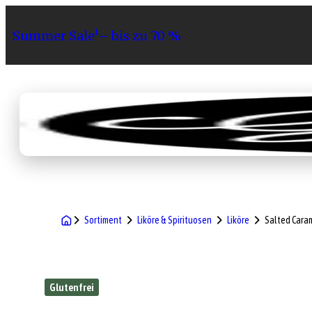
Summer Sale¹– bis zu 70 %
Sortiment
Geschenke
Gri
Sortiment
Liköre & Spirituosen
Liköre
Salted Caram
Glutenfrei