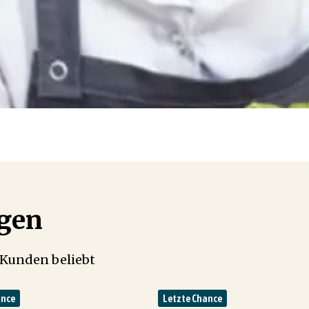
ögen
 Kunden beliebt
ance
Letzte Chance