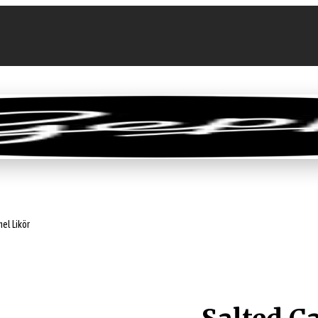
llen
Feinkost-Abo
Firmenkunden
Sale
el Likör