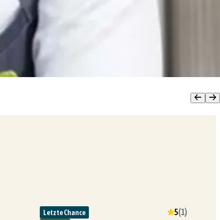
5
(
1
)
Letzte Chance