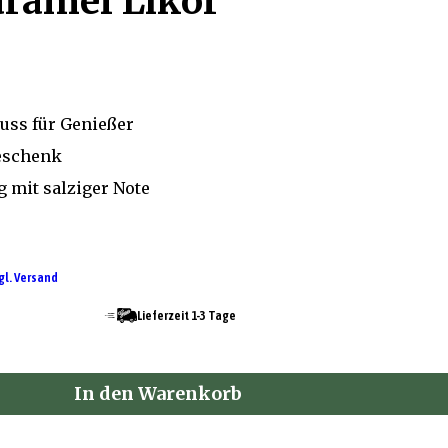
aramel Likör
uss für Genießer
eschenk
 mit salziger Note
gl. Versand
Lieferzeit 1-3 Tage
In den Warenkorb