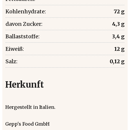
Kohlenhydrate:
72 g
davon Zucker:
4,3 g
Ballaststoffe:
3,4 g
Eiweiß:
12 g
Salz:
0,12 g
Herkunft
Hergestellt in Italien.
Gepp's Food GmbH