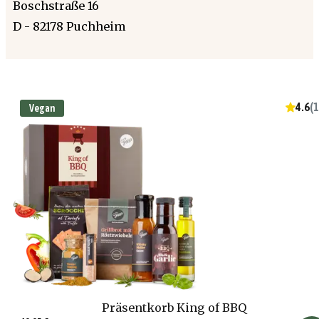
Boschstraße 16
D - 82178 Puchheim
4.6
(
1
Vegan
Präsentkorb King of BBQ