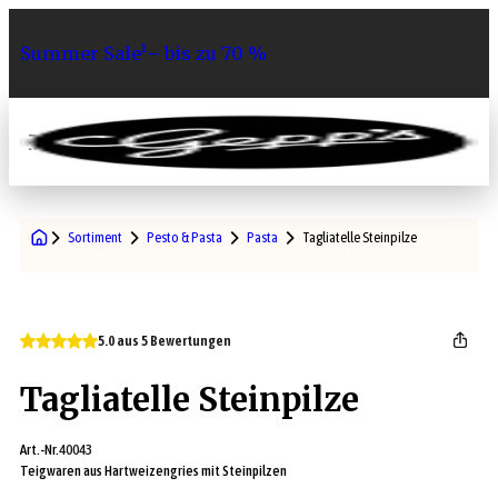
Summer Sale¹– bis zu 70 %
0
Sortiment
Pesto & Pasta
Pasta
Tagliatelle Steinpilze
5.0 aus 5 Bewertungen
Tagliatelle Steinpilze
Art.-Nr.
40043
Teigwaren aus Hartweizengries mit Steinpilzen