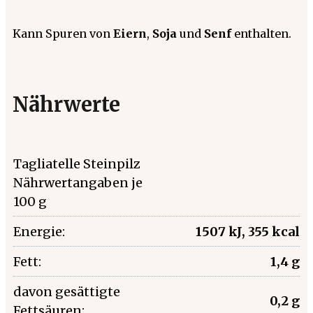
Kann Spuren von
Eiern
,
Soja
und
Senf
enthalten.
Nährwerte
Tagliatelle Steinpilz
Nährwertangaben je
100 g
Energie:
1507 kJ, 355 kcal
Fett:
1,4 g
davon gesättigte
0,2 g
Fettsäuren: