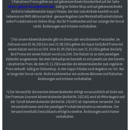
¹) Rabattiere Preise gelten nur auf gekennzeichnete Einzelartikel auf der Seite
https://gepps.de/angebote/sale
. Gültig im Online-Shop und auf gekennzeichnete
Artikel in teilnehmenden Gepp's Filialen. Bei den Sale-Artikeln handelt es sich
teilweise um MHD-Aktionsartikel - genaue Angaben zum Mindesthaltbarkeitsdatum:
siehe Produktseite im Online-Shop. Nur für Privatkunden und nur solange der Vorrat
reicht. Änderungen und Irrtümer vorbehalten.
³) Für unsere Adventskalender gibt es dieses Jahr verschiedene Preisstufen. Im
Zeitraum vom 03.06.2026 bis zum 31.08.2026 gelten die Super Early Bird Preise mit
einem Rabatt von bis zu 50 €. Vom 01.09.2026 bis zum 31.10.2026 gelten die Early
Bird Preise mit einem Rabatt von bis zu 20 €. Der Rabatt ist an dem jeweiligen
Kalender ausgewiesen. Bei dem Verkaufspreis handelt es sich jeweils um den bereits
rabattierten Preis. Ab dem 01.11.2026 werden die Adventskalender zum regulären
Preis verkauft. Gültig im Onlineshop. In den Gepp's Filialen nach Angebot vor Ort. Nur
so lange der Vorrat reicht. Nicht kombinierbar mit anderen Aktionen und Rabatten.
Änderungen und Irrtümer vorbehalten.
⁴) Der Versand für die meisten Adventskalender erfolgt voraussichtlich ab Ende Juni.
Der Premium Gourmet Adventskalender (Artikel-Nr. 202141) wird ab Mitte August und
der Tartufi Adventskalender (Artikel-Nr. 202607) ab September versendet. Die
Versandzeiträume sind der jeweiligen Produktdetailseite zu entnehmen. Der
Versand innerhalb Deutschlands erfolgt kostenfrei. Änderungen und Irrtümer
vorbehalten.