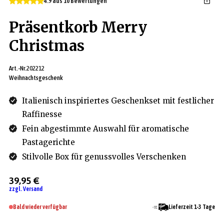
4.9 aus 10 Bewertungen
Präsentkorb Merry
Christmas
Art.-Nr.
202212
Weihnachtsgeschenk
Italienisch inspiriertes Geschenkset mit festlicher
Raffinesse
Fein abgestimmte Auswahl für aromatische
Pastagerichte
Stilvolle Box für genussvolles Verschenken
39,95 €
zzgl. Versand
Bald wieder verfügbar
Lieferzeit 1-3 Tage