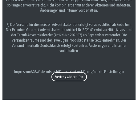
so lange der Vorrat reicht. Nicht kombinierbar mit anderen Aktionen und Rabatten.
Änderungen und Irrtümer vorbehalten.
⁴) Der Versand für die meisten Adventskalender erfolgt voraussichtlich ab Ende Juni.
Der Premium Gourmet Adventskalender (Artikel-Nr. 202141) wird ab Mitte August und
der Tartufi Adventskalender (Artikel-Nr. 202607) ab September versendet. Die
Versandzeiträume sind der jeweiligen Produktdetailseite zu entnehmen. Der
Versand innerhalb Deutschlands erfolgt kostenfrei. Änderungen und Irrtümer
vorbehalten.
Impressum
AGB
Widerrufsrecht
Datenschutzerklärung
Cookie-Einstellungen
Vertrag widerrufen