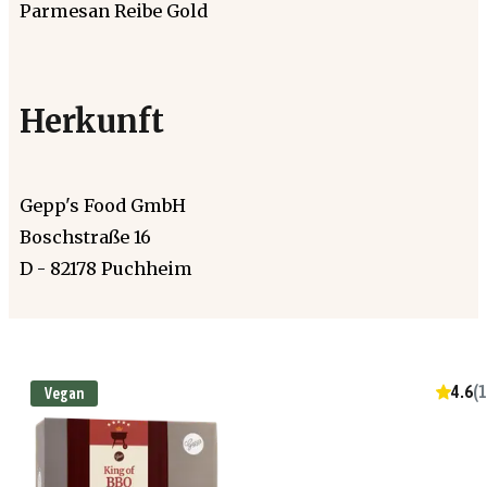
Parmesan Reibe Gold
Herkunft
Gepp's Food GmbH
Boschstraße 16
D - 82178 Puchheim
4.6
(
1
Vegan