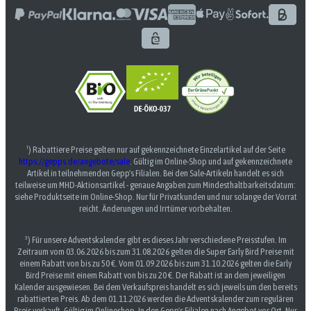
¹) Rabattiere Preise gelten nur auf gekennzeichnete Einzelartikel auf der Seite
https://gepps.de/angebote/sale
. Gültig im Online-Shop und auf gekennzeichnete
Artikel in teilnehmenden Gepp's Filialen. Bei den Sale-Artikeln handelt es sich
teilweise um MHD-Aktionsartikel - genaue Angaben zum Mindesthaltbarkeitsdatum:
siehe Produktseite im Online-Shop. Nur für Privatkunden und nur solange der Vorrat
reicht. Änderungen und Irrtümer vorbehalten.
³) Für unsere Adventskalender gibt es dieses Jahr verschiedene Preisstufen. Im
Zeitraum vom 03.06.2026 bis zum 31.08.2026 gelten die Super Early Bird Preise mit
einem Rabatt von bis zu 50 €. Vom 01.09.2026 bis zum 31.10.2026 gelten die Early
Bird Preise mit einem Rabatt von bis zu 20 €. Der Rabatt ist an dem jeweiligen
Kalender ausgewiesen. Bei dem Verkaufspreis handelt es sich jeweils um den bereits
rabattierten Preis. Ab dem 01.11.2026 werden die Adventskalender zum regulären
Preis verkauft. Gültig im Onlineshop. In den Gepp's Filialen nach Angebot vor Ort. Nur