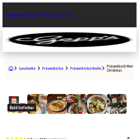
Summer Sale¹– bis zu 70 %
0
Präsentkorb Merry
Geschenke
Präsentkörbe
Präsentkörbe Weihnachten
Christmas
Bald lieferbar