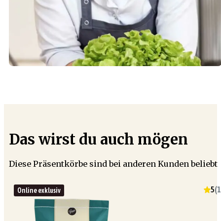
Das wirst du auch mögen
Diese Präsentkörbe sind bei anderen Kunden beliebt
5
(
1
Online exklusiv