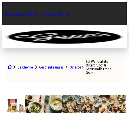
Summer Sale¹– bis zu 70 %
0
Set Wundertüte
Osterbrunch &
Geschenke
Geschenkeanlass
Ostergeschenke
Genussrolle Frohe
Ostern