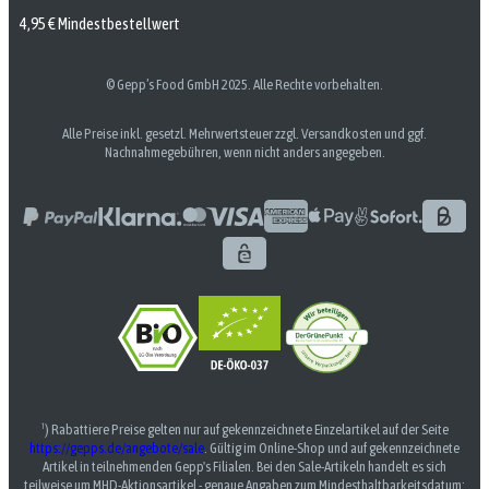
4,95 € Mindestbestellwert
© Gepp’s Food GmbH 2025. Alle Rechte vorbehalten.
Alle Preise inkl. gesetzl. Mehrwertsteuer zzgl. Versandkosten und ggf.
Nachnahmegebühren, wenn nicht anders angegeben.
¹) Rabattiere Preise gelten nur auf gekennzeichnete Einzelartikel auf der Seite
https://gepps.de/angebote/sale
. Gültig im Online-Shop und auf gekennzeichnete
Artikel in teilnehmenden Gepp's Filialen. Bei den Sale-Artikeln handelt es sich
teilweise um MHD-Aktionsartikel - genaue Angaben zum Mindesthaltbarkeitsdatum: