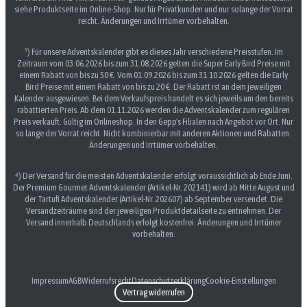
siehe Produktseite im Online-Shop. Nur für Privatkunden und nur solange der Vorrat
reicht. Änderungen und Irrtümer vorbehalten.
³) Für unsere Adventskalender gibt es dieses Jahr verschiedene Preisstufen. Im
Zeitraum vom 03.06.2026 bis zum 31.08.2026 gelten die Super Early Bird Preise mit
einem Rabatt von bis zu 50 €. Vom 01.09.2026 bis zum 31.10.2026 gelten die Early
Bird Preise mit einem Rabatt von bis zu 20 €. Der Rabatt ist an dem jeweiligen
Kalender ausgewiesen. Bei dem Verkaufspreis handelt es sich jeweils um den bereits
rabattierten Preis. Ab dem 01.11.2026 werden die Adventskalender zum regulären
Preis verkauft. Gültig im Onlineshop. In den Gepp's Filialen nach Angebot vor Ort. Nur
so lange der Vorrat reicht. Nicht kombinierbar mit anderen Aktionen und Rabatten.
Änderungen und Irrtümer vorbehalten.
⁴) Der Versand für die meisten Adventskalender erfolgt voraussichtlich ab Ende Juni.
Der Premium Gourmet Adventskalender (Artikel-Nr. 202141) wird ab Mitte August und
der Tartufi Adventskalender (Artikel-Nr. 202607) ab September versendet. Die
Versandzeiträume sind der jeweiligen Produktdetailseite zu entnehmen. Der
Versand innerhalb Deutschlands erfolgt kostenfrei. Änderungen und Irrtümer
vorbehalten.
Impressum
AGB
Widerrufsrecht
Datenschutzerklärung
Cookie-Einstellungen
Vertrag widerrufen