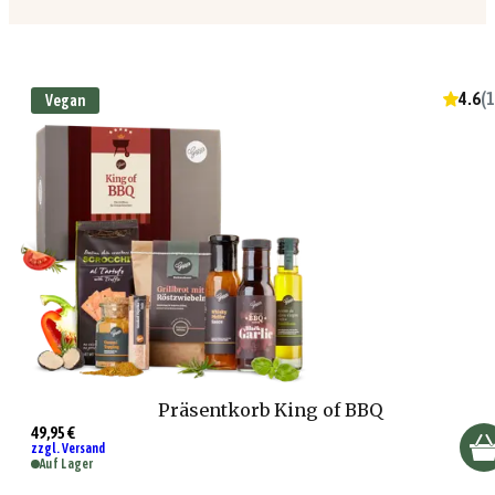
4.6
(
1
Vegan
Präsentkorb King of BBQ
49,95 €
zzgl. Versand
Auf Lager