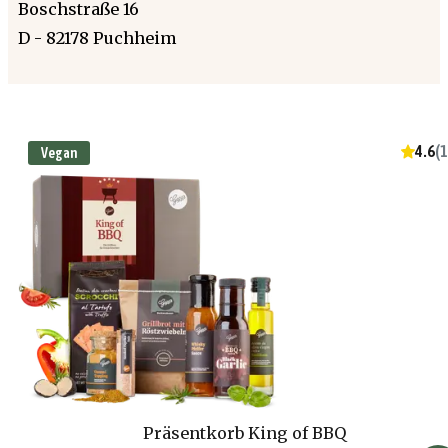
Boschstraße 16
D - 82178 Puchheim
4.6
(
1
Vegan
Präsentkorb King of BBQ