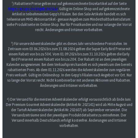
¹) Rabattiere Preise gelten nur auf gekennzeichnete Einzelartikel auf der Seite
https://gepps.de/angebote/sale
. Gültig im Online-Shop und auf gekennzeichnete
Artikel in teilnehmenden Gepp's Filialen. Bei den Sale-Artikeln handelt es sich
teilweise um MHD-Aktionsartikel - genaue Angaben zum Mindesthaltbarkeitsdatum:
siehe Produktseite im Online-Shop. Nur für Privatkunden und nur solange der Vorrat
reicht. Änderungen und Irrtümer vorbehalten.
³) Für unsere Adventskalender gibt es dieses Jahr verschiedene Preisstufen. Im
Zeitraum vom 03.06.2026 bis zum 31.08.2026 gelten die Super Early Bird Preise mit
einem Rabatt von bis zu 50 €. Vom 01.09.2026 bis zum 31.10.2026 gelten die Early
Bird Preise mit einem Rabatt von bis zu 20 €. Der Rabatt ist an dem jeweiligen
Kalender ausgewiesen. Bei dem Verkaufspreis handelt es sich jeweils um den bereits
rabattierten Preis. Ab dem 01.11.2026 werden die Adventskalender zum regulären
Preis verkauft. Gültig im Onlineshop. In den Gepp's Filialen nach Angebot vor Ort. Nur
so lange der Vorrat reicht. Nicht kombinierbar mit anderen Aktionen und Rabatten.
Änderungen und Irrtümer vorbehalten.
⁴) Der Versand für die meisten Adventskalender erfolgt voraussichtlich ab Ende Juni.
Der Premium Gourmet Adventskalender (Artikel-Nr. 202141) wird ab Mitte August und
der Tartufi Adventskalender (Artikel-Nr. 202607) ab September versendet. Die
Versandzeiträume sind der jeweiligen Produktdetailseite zu entnehmen. Der
Versand innerhalb Deutschlands erfolgt kostenfrei. Änderungen und Irrtümer
vorbehalten.