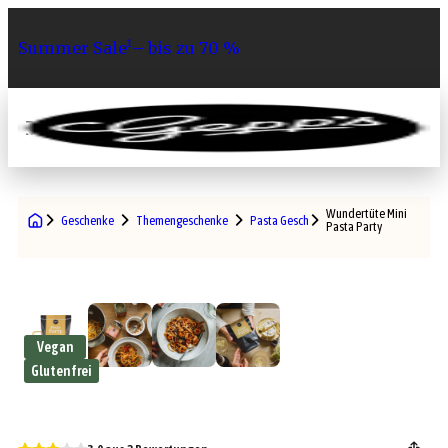
Summer Sale¹– bis zu 70 %
0
Wundertüte Mini
Geschenke
Themengeschenke
Pasta Geschenke
Pasta Party
Vegan
Glutenfrei