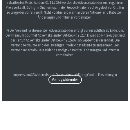
rabattierten Preis. Ab dem 01.11.2026 werden die Adventskalender zum regulären
Preis verkauft. Gültig im Onlineshop. In den Gepp's Filialen nach Angebot vor Ort. Nur
so lange der Vorrat reicht. Nicht kombinierbar mit anderen Aktionen und Rabatten.
Änderungen und Irrtümer vorbehalten.
⁴) Der Versand für die meisten Adventskalender erfolgt voraussichtlich ab Ende Juni.
Der Premium Gourmet Adventskalender (Artikel-Nr. 202141) wird ab Mitte August und
der Tartufi Adventskalender (Artikel-Nr. 202607) ab September versendet. Die
Versandzeiträume sind der jeweiligen Produktdetailseite zu entnehmen. Der
Versand innerhalb Deutschlands erfolgt kostenfrei. Änderungen und Irrtümer
vorbehalten.
Impressum
AGB
Widerrufsrecht
Datenschutzerklärung
Cookie-Einstellungen
Vertrag widerrufen