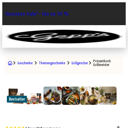
Summer Sale¹– bis zu 70 %
0
Präsentkorb
Geschenke
Themengeschenke
Grillgeschenke
Grillmeister
Bestseller