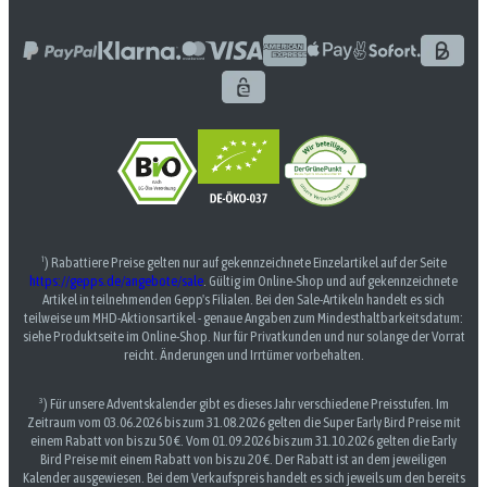
¹) Rabattiere Preise gelten nur auf gekennzeichnete Einzelartikel auf der Seite
https://gepps.de/angebote/sale
. Gültig im Online-Shop und auf gekennzeichnete
Artikel in teilnehmenden Gepp's Filialen. Bei den Sale-Artikeln handelt es sich
teilweise um MHD-Aktionsartikel - genaue Angaben zum Mindesthaltbarkeitsdatum:
siehe Produktseite im Online-Shop. Nur für Privatkunden und nur solange der Vorrat
reicht. Änderungen und Irrtümer vorbehalten.
³) Für unsere Adventskalender gibt es dieses Jahr verschiedene Preisstufen. Im
Zeitraum vom 03.06.2026 bis zum 31.08.2026 gelten die Super Early Bird Preise mit
einem Rabatt von bis zu 50 €. Vom 01.09.2026 bis zum 31.10.2026 gelten die Early
Bird Preise mit einem Rabatt von bis zu 20 €. Der Rabatt ist an dem jeweiligen
Kalender ausgewiesen. Bei dem Verkaufspreis handelt es sich jeweils um den bereits