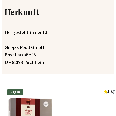
Herkunft
Hergestellt in der EU.
Gepp's Food GmbH
Boschstraße 16
D - 82178 Puchheim
4.6
(
1
Vegan