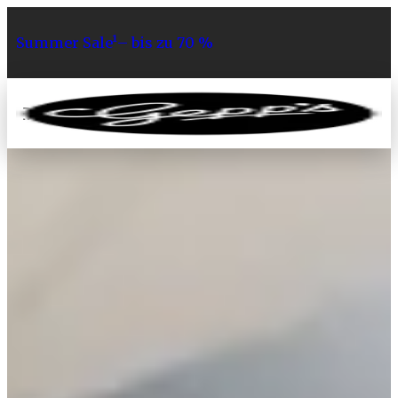
Summer Sale¹– bis zu 70 %
0