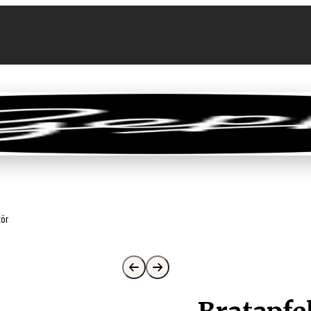
llen
Feinkost-Abo
Firmenkunden
Sale
kör