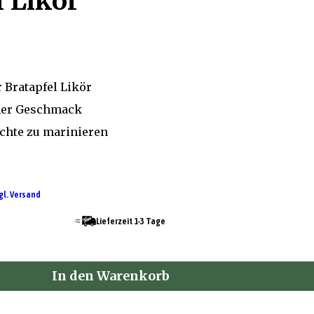
l Likör
 Bratapfel Likör
cher Geschmack
chte zu marinieren
gl. Versand
Lieferzeit 1-3 Tage
In den Warenkorb