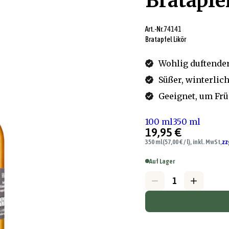
Bratapfe
Art.-Nr.
74141
Bratapfel Likör
Wohlig duftender
Süßer, winterli
Geeignet, um Frü
100 ml
350 ml
19,95 €
350 ml
(57,00 € / l), inkl. MwSt,
zz
Auf Lager