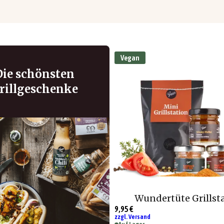
Vegan
Die schönsten
rillgeschenke
Wundertüte Grillst
9,95 €
zzgl. Versand