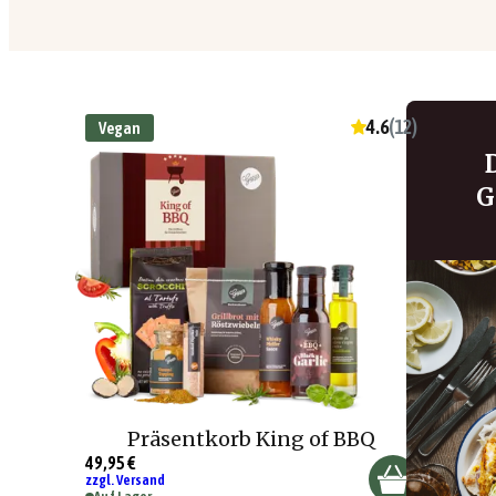
4.6
(
12
)
Vegan
G
Präsentkorb King of BBQ
49,95 €
zzgl. Versand