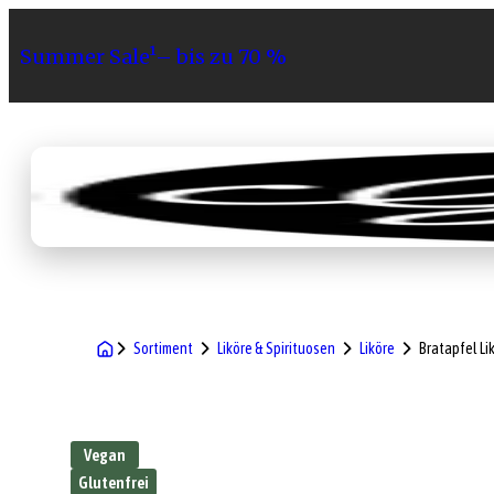
Summer Sale¹– bis zu 70 %
Sortiment
Geschenke
Gri
Sortiment
Liköre & Spirituosen
Liköre
Bratapfel Li
Vegan
Glutenfrei