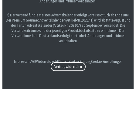
Änderungen und Irrtümer vorbehalten.
⁴) Der Versand für die meisten Adventskalender erfolgt voraussichtlich ab Ende Juni.
Der Premium Gourmet Adventskalender (Artikel-Nr. 202141) wird ab Mitte August und
der Tartufi Adventskalender (Artikel-Nr. 202607) ab September versendet. Die
Versandzeiträume sind der jeweiligen Produktdetailseite zu entnehmen. Der
Versand innerhalb Deutschlands erfolgt kostenfrei. Änderungen und Irrtümer
vorbehalten.
Impressum
AGB
Widerrufsrecht
Datenschutzerklärung
Cookie-Einstellungen
Vertrag widerrufen