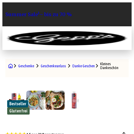
Summer Sale¹– bis zu 70 %
0
Kleines
Geschenke
Geschenkeanlass
Danke Geschenke
Dankeschön
Bestseller
Glutenfrei