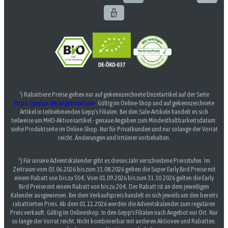
¹) Rabattiere Preise gelten nur auf gekennzeichnete Einzelartikel auf der Seite
https://gepps.de/angebote/sale
. Gültig im Online-Shop und auf gekennzeichnete
Artikel in teilnehmenden Gepp's Filialen. Bei den Sale-Artikeln handelt es sich
teilweise um MHD-Aktionsartikel - genaue Angaben zum Mindesthaltbarkeitsdatum:
siehe Produktseite im Online-Shop. Nur für Privatkunden und nur solange der Vorrat
reicht. Änderungen und Irrtümer vorbehalten.
³) Für unsere Adventskalender gibt es dieses Jahr verschiedene Preisstufen. Im
Zeitraum vom 03.06.2026 bis zum 31.08.2026 gelten die Super Early Bird Preise mit
einem Rabatt von bis zu 50 €. Vom 01.09.2026 bis zum 31.10.2026 gelten die Early
Bird Preise mit einem Rabatt von bis zu 20 €. Der Rabatt ist an dem jeweiligen
Kalender ausgewiesen. Bei dem Verkaufspreis handelt es sich jeweils um den bereits
rabattierten Preis. Ab dem 01.11.2026 werden die Adventskalender zum regulären
Preis verkauft. Gültig im Onlineshop. In den Gepp's Filialen nach Angebot vor Ort. Nur
so lange der Vorrat reicht. Nicht kombinierbar mit anderen Aktionen und Rabatten.