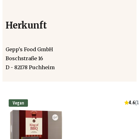
Herkunft
Gepp's Food GmbH
Boschstraße 16
D - 82178 Puchheim
4.6
(
1
Vegan