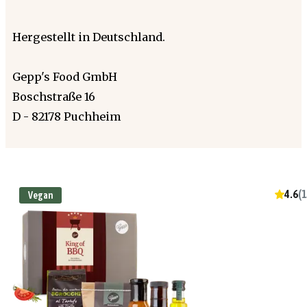
Hergestellt in Deutschland.
Gepp's Food GmbH
Boschstraße 16
D - 82178 Puchheim
4.6
(
1
Vegan