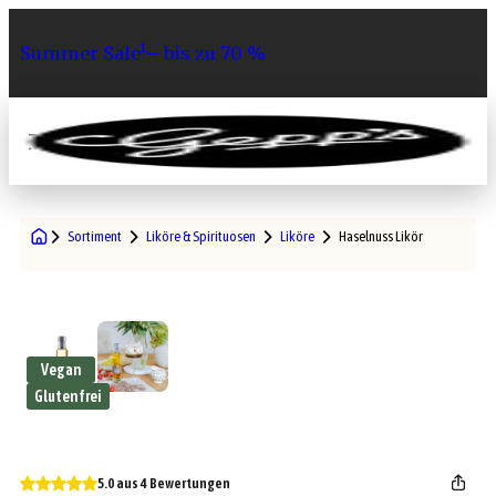
Summer Sale¹– bis zu 70 %
0
Sortiment
Liköre & Spirituosen
Liköre
Haselnuss Likör
Vegan
Glutenfrei
5.0 aus 4 Bewertungen