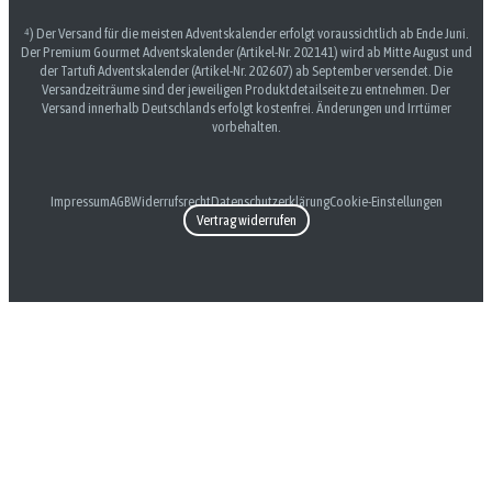
⁴) Der Versand für die meisten Adventskalender erfolgt voraussichtlich ab Ende Juni.
Der Premium Gourmet Adventskalender (Artikel-Nr. 202141) wird ab Mitte August und
der Tartufi Adventskalender (Artikel-Nr. 202607) ab September versendet. Die
Versandzeiträume sind der jeweiligen Produktdetailseite zu entnehmen. Der
Versand innerhalb Deutschlands erfolgt kostenfrei. Änderungen und Irrtümer
vorbehalten.
Impressum
AGB
Widerrufsrecht
Datenschutzerklärung
Cookie-Einstellungen
Vertrag widerrufen