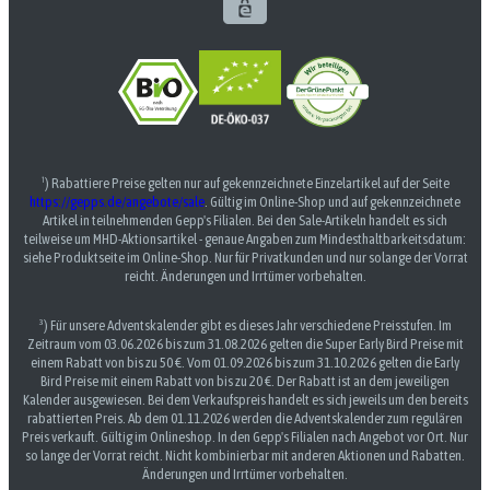
¹) Rabattiere Preise gelten nur auf gekennzeichnete Einzelartikel auf der Seite
https://gepps.de/angebote/sale
. Gültig im Online-Shop und auf gekennzeichnete
Artikel in teilnehmenden Gepp's Filialen. Bei den Sale-Artikeln handelt es sich
teilweise um MHD-Aktionsartikel - genaue Angaben zum Mindesthaltbarkeitsdatum:
siehe Produktseite im Online-Shop. Nur für Privatkunden und nur solange der Vorrat
reicht. Änderungen und Irrtümer vorbehalten.
³) Für unsere Adventskalender gibt es dieses Jahr verschiedene Preisstufen. Im
Zeitraum vom 03.06.2026 bis zum 31.08.2026 gelten die Super Early Bird Preise mit
einem Rabatt von bis zu 50 €. Vom 01.09.2026 bis zum 31.10.2026 gelten die Early
Bird Preise mit einem Rabatt von bis zu 20 €. Der Rabatt ist an dem jeweiligen
Kalender ausgewiesen. Bei dem Verkaufspreis handelt es sich jeweils um den bereits
rabattierten Preis. Ab dem 01.11.2026 werden die Adventskalender zum regulären
Preis verkauft. Gültig im Onlineshop. In den Gepp's Filialen nach Angebot vor Ort. Nur
so lange der Vorrat reicht. Nicht kombinierbar mit anderen Aktionen und Rabatten.
Änderungen und Irrtümer vorbehalten.