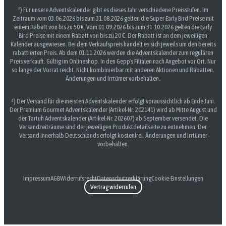
³) Für unsere Adventskalender gibt es dieses Jahr verschiedene Preisstufen. Im
Zeitraum vom 03.06.2026 bis zum 31.08.2026 gelten die Super Early Bird Preise mit
einem Rabatt von bis zu 50 €. Vom 01.09.2026 bis zum 31.10.2026 gelten die Early
Bird Preise mit einem Rabatt von bis zu 20 €. Der Rabatt ist an dem jeweiligen
Kalender ausgewiesen. Bei dem Verkaufspreis handelt es sich jeweils um den bereits
rabattierten Preis. Ab dem 01.11.2026 werden die Adventskalender zum regulären
Preis verkauft. Gültig im Onlineshop. In den Gepp's Filialen nach Angebot vor Ort. Nur
so lange der Vorrat reicht. Nicht kombinierbar mit anderen Aktionen und Rabatten.
Änderungen und Irrtümer vorbehalten.
⁴) Der Versand für die meisten Adventskalender erfolgt voraussichtlich ab Ende Juni.
Der Premium Gourmet Adventskalender (Artikel-Nr. 202141) wird ab Mitte August und
der Tartufi Adventskalender (Artikel-Nr. 202607) ab September versendet. Die
Versandzeiträume sind der jeweiligen Produktdetailseite zu entnehmen. Der
Versand innerhalb Deutschlands erfolgt kostenfrei. Änderungen und Irrtümer
vorbehalten.
Impressum
AGB
Widerrufsrecht
Datenschutzerklärung
Cookie-Einstellungen
Vertrag widerrufen