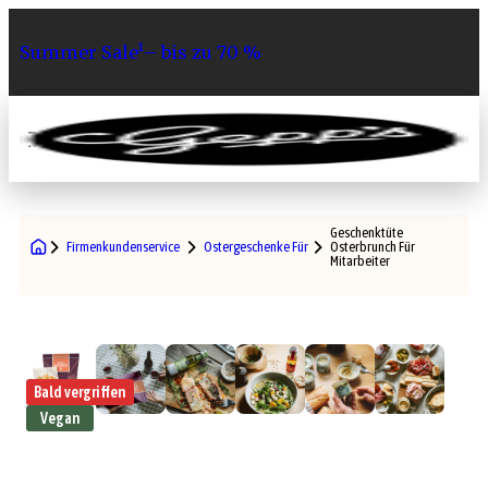
Summer Sale¹– bis zu 70 %
0
Geschenktüte
Firmenkundenservice
Ostergeschenke Für Mitarbeiter
Osterbrunch Für
Mitarbeiter
Bald vergriffen
Vegan