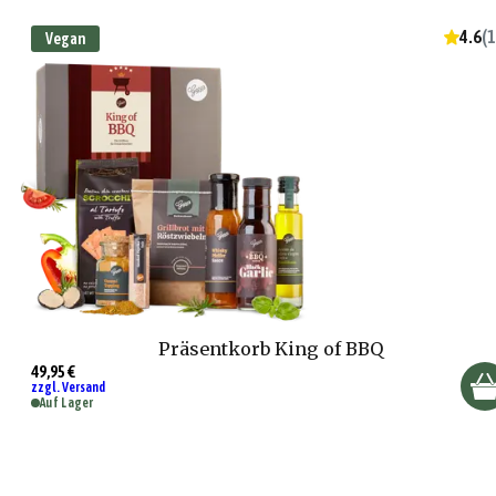
4.6
(
1
Vegan
Präsentkorb King of BBQ
49,95 €
zzgl. Versand
Auf Lager