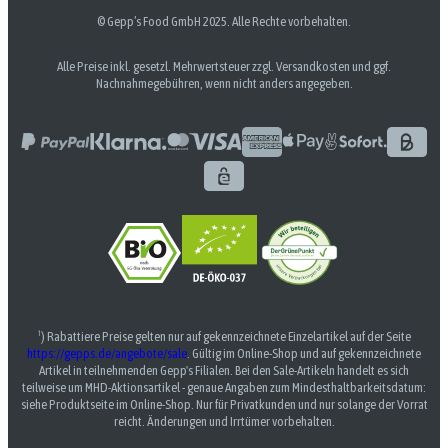
© Gepp’s Food GmbH 2025. Alle Rechte vorbehalten.
Alle Preise inkl. gesetzl. Mehrwertsteuer zzgl. Versandkosten und ggf.
Nachnahmegebühren, wenn nicht anders angegeben.
¹) Rabattiere Preise gelten nur auf gekennzeichnete Einzelartikel auf der Seite
https://gepps.de/angebote/sale
. Gültig im Online-Shop und auf gekennzeichnete
Artikel in teilnehmenden Gepp's Filialen. Bei den Sale-Artikeln handelt es sich
teilweise um MHD-Aktionsartikel - genaue Angaben zum Mindesthaltbarkeitsdatum:
siehe Produktseite im Online-Shop. Nur für Privatkunden und nur solange der Vorrat
reicht. Änderungen und Irrtümer vorbehalten.