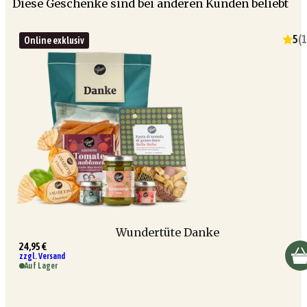
Diese Geschenke sind bei anderen Kunden beliebt
5
(
1
Online exklusiv
Wundertüte Danke
24,95 €
zzgl. Versand
Auf Lager