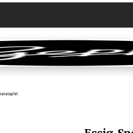
llen
Feinkost-Abo
Firmenkunden
Sale
Granatapfel