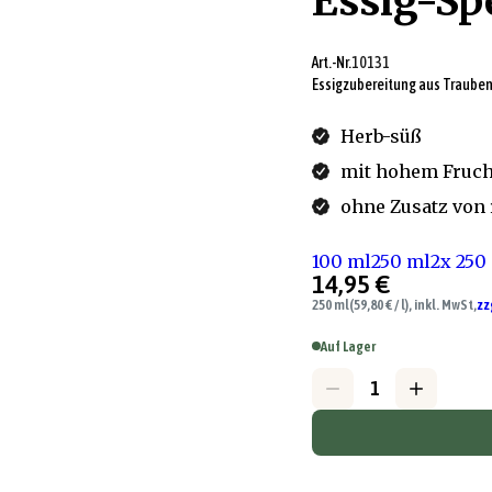
Essig-Sp
Art.-Nr.
10131
Essigzubereitung aus Trauben
Herb-süß
mit hohem Frucht
ohne Zusatz von 
100 ml
250 ml
2x 250
14,95 €
250 ml
(59,80 € / l), inkl. MwSt,
zz
Auf Lager