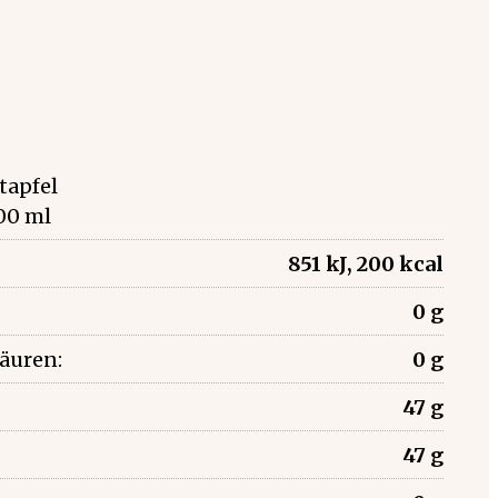
tapfel
00 ml
851 kJ, 200 kcal
0 g
säuren:
0 g
47 g
47 g