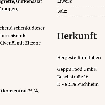
Eiweiß:
aigrette, Gurkensalat
 Orangen,
Salz:
schend schenkt dieser
Herkunft
n hinreißende
Olivenöl mit Zitrone
Hergestellt in Italien
Gepp's Food GmbH
Boschstraße 16
D - 82178 Puchheim
ftkonzentrat 35 %,