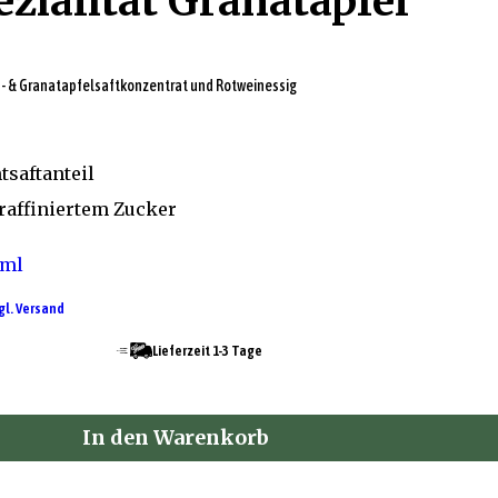
ezialität Granatapfel
- & Granatapfelsaftkonzentrat und Rotweinessig
saftanteil
raffiniertem Zucker
 ml
gl. Versand
Lieferzeit 1-3 Tage
In den Warenkorb