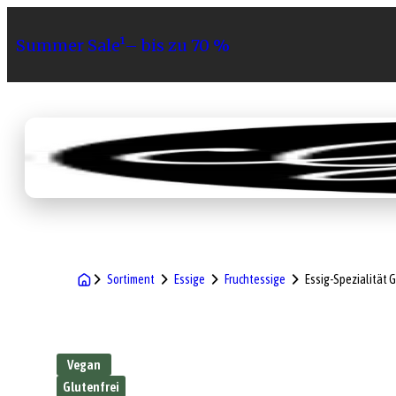
Summer Sale¹– bis zu 70 %
Sortiment
Geschenke
Gri
Sortiment
Essige
Fruchtessige
Essig-Spezialität 
Vegan
Glutenfrei