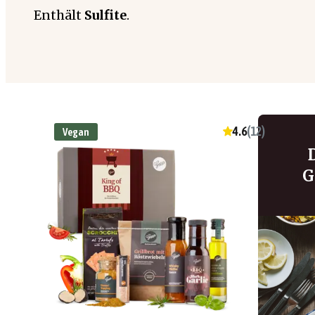
Enthält
Sulfite
.
4.6
(
12
)
Vegan
G