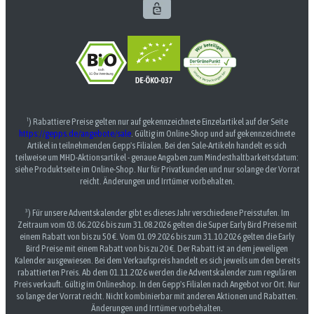
¹) Rabattiere Preise gelten nur auf gekennzeichnete Einzelartikel auf der Seite
https://gepps.de/angebote/sale
. Gültig im Online-Shop und auf gekennzeichnete
Artikel in teilnehmenden Gepp's Filialen. Bei den Sale-Artikeln handelt es sich
teilweise um MHD-Aktionsartikel - genaue Angaben zum Mindesthaltbarkeitsdatum:
siehe Produktseite im Online-Shop. Nur für Privatkunden und nur solange der Vorrat
reicht. Änderungen und Irrtümer vorbehalten.
³) Für unsere Adventskalender gibt es dieses Jahr verschiedene Preisstufen. Im
Zeitraum vom 03.06.2026 bis zum 31.08.2026 gelten die Super Early Bird Preise mit
einem Rabatt von bis zu 50 €. Vom 01.09.2026 bis zum 31.10.2026 gelten die Early
Bird Preise mit einem Rabatt von bis zu 20 €. Der Rabatt ist an dem jeweiligen
Kalender ausgewiesen. Bei dem Verkaufspreis handelt es sich jeweils um den bereits
rabattierten Preis. Ab dem 01.11.2026 werden die Adventskalender zum regulären
Preis verkauft. Gültig im Onlineshop. In den Gepp's Filialen nach Angebot vor Ort. Nur
so lange der Vorrat reicht. Nicht kombinierbar mit anderen Aktionen und Rabatten.
Änderungen und Irrtümer vorbehalten.