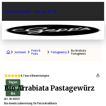
Summer Sale¹– bis zu 70 %
0
Pesto &
Bio Arrabiata
Sortiment
Pastagewürze
Pasta
Pastagewürz
4.7 aus 6 Bewertungen
Vegan
Bio Arrabiata Pastagewürz
Glutenfrei
Bio
Art.-Nr.
44010
Bio Gewürzzubereitung für Pasta Arrabbiata