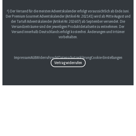
⁴) Der Versand für die meisten Adventskalender erfolgt voraussichtlich ab Ende Juni.
Der Premium Gourmet Adventskalender (Artikel-Nr. 202141) wird ab Mitte August und
der Tartufi Adventskalender (Artikel-Nr. 202607) ab September versendet. Die
Versandzeiträume sind der jeweiligen Produktdetailseite zu entnehmen. Der
Versand innerhalb Deutschlands erfolgt kostenfrei. Änderungen und Irrtümer
vorbehalten.
Impressum
AGB
Widerrufsrecht
Datenschutzerklärung
Cookie-Einstellungen
Vertrag widerrufen