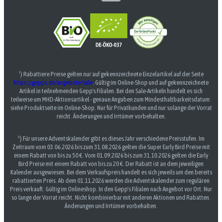
¹) Rabattiere Preise gelten nur auf gekennzeichnete Einzelartikel auf der Seite
https://gepps.de/angebote/sale
. Gültig im Online-Shop und auf gekennzeichnete
Artikel in teilnehmenden Gepp's Filialen. Bei den Sale-Artikeln handelt es sich
teilweise um MHD-Aktionsartikel - genaue Angaben zum Mindesthaltbarkeitsdatum:
siehe Produktseite im Online-Shop. Nur für Privatkunden und nur solange der Vorrat
reicht. Änderungen und Irrtümer vorbehalten.
³) Für unsere Adventskalender gibt es dieses Jahr verschiedene Preisstufen. Im
Zeitraum vom 03.06.2026 bis zum 31.08.2026 gelten die Super Early Bird Preise mit
einem Rabatt von bis zu 50 €. Vom 01.09.2026 bis zum 31.10.2026 gelten die Early
Bird Preise mit einem Rabatt von bis zu 20 €. Der Rabatt ist an dem jeweiligen
Kalender ausgewiesen. Bei dem Verkaufspreis handelt es sich jeweils um den bereits
rabattierten Preis. Ab dem 01.11.2026 werden die Adventskalender zum regulären
Preis verkauft. Gültig im Onlineshop. In den Gepp's Filialen nach Angebot vor Ort. Nur
so lange der Vorrat reicht. Nicht kombinierbar mit anderen Aktionen und Rabatten.
Änderungen und Irrtümer vorbehalten.