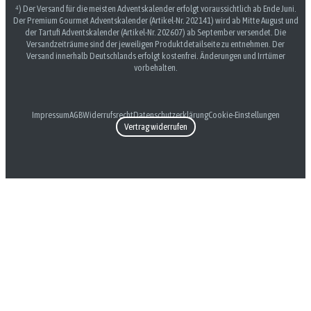
⁴) Der Versand für die meisten Adventskalender erfolgt voraussichtlich ab Ende Juni.
Der Premium Gourmet Adventskalender (Artikel-Nr. 202141) wird ab Mitte August und
der Tartufi Adventskalender (Artikel-Nr. 202607) ab September versendet. Die
Versandzeiträume sind der jeweiligen Produktdetailseite zu entnehmen. Der
Versand innerhalb Deutschlands erfolgt kostenfrei. Änderungen und Irrtümer
vorbehalten.
Impressum
AGB
Widerrufsrecht
Datenschutzerklärung
Cookie-Einstellungen
Vertrag widerrufen