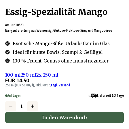
Essig-Spezialität Mango
Art.-Nr.
10361
Essigzubereitung aus Weinessig, Glukose-Fruktose-Sirup und Mangopüree
Exotische Mango-Süße: Urlaubsflair im Glas
Ideal für bunte Bowls, Scampi & Geflügel
100 % Frucht-Genuss ohne Industriezucker
100 ml
250 ml
2x 250 ml
EUR 14.50
250 ml
(EUR 58.00 / l), inkl. MwSt,
zzgl. Versand
Auf Lager
Lieferzeit 1-3 Tage
In den Warenkorb