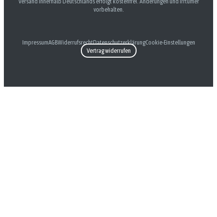
Versand innerhalb Deutschlands erfolgt kostenfrei. Änderungen und Irrtümer
vorbehalten.
Impressum
AGB
Widerrufsrecht
Datenschutzerklärung
Cookie-Einstellungen
Vertrag widerrufen