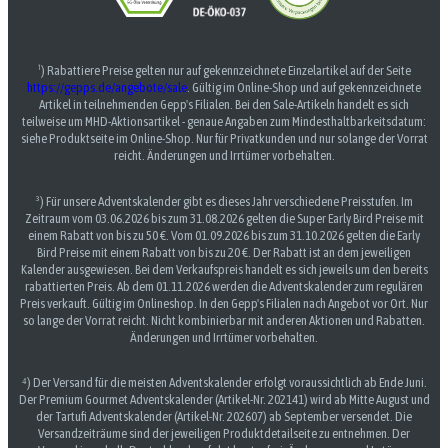
¹) Rabattiere Preise gelten nur auf gekennzeichnete Einzelartikel auf der Seite
https://gepps.de/angebote/sale
. Gültig im Online-Shop und auf gekennzeichnete
Artikel in teilnehmenden Gepp's Filialen. Bei den Sale-Artikeln handelt es sich
teilweise um MHD-Aktionsartikel - genaue Angaben zum Mindesthaltbarkeitsdatum:
siehe Produktseite im Online-Shop. Nur für Privatkunden und nur solange der Vorrat
reicht. Änderungen und Irrtümer vorbehalten.
³) Für unsere Adventskalender gibt es dieses Jahr verschiedene Preisstufen. Im
Zeitraum vom 03.06.2026 bis zum 31.08.2026 gelten die Super Early Bird Preise mit
einem Rabatt von bis zu 50 €. Vom 01.09.2026 bis zum 31.10.2026 gelten die Early
Bird Preise mit einem Rabatt von bis zu 20 €. Der Rabatt ist an dem jeweiligen
Kalender ausgewiesen. Bei dem Verkaufspreis handelt es sich jeweils um den bereits
rabattierten Preis. Ab dem 01.11.2026 werden die Adventskalender zum regulären
Preis verkauft. Gültig im Onlineshop. In den Gepp's Filialen nach Angebot vor Ort. Nur
so lange der Vorrat reicht. Nicht kombinierbar mit anderen Aktionen und Rabatten.
Änderungen und Irrtümer vorbehalten.
⁴) Der Versand für die meisten Adventskalender erfolgt voraussichtlich ab Ende Juni.
Der Premium Gourmet Adventskalender (Artikel-Nr. 202141) wird ab Mitte August und
der Tartufi Adventskalender (Artikel-Nr. 202607) ab September versendet. Die
Versandzeiträume sind der jeweiligen Produktdetailseite zu entnehmen. Der