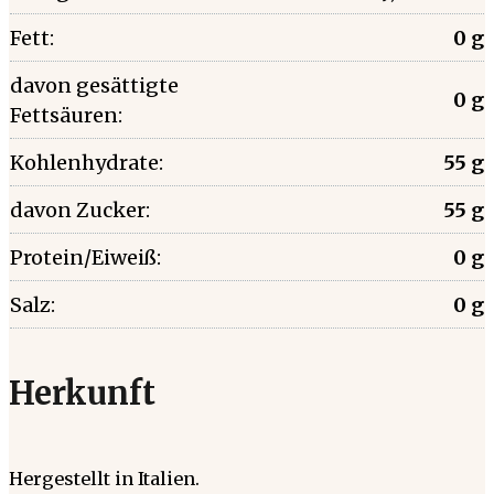
Fett:
0 g
davon gesättigte
0 g
Fettsäuren:
Kohlenhydrate:
55 g
davon Zucker:
55 g
Protein/Eiweiß:
0 g
Salz:
0 g
Herkunft
Hergestellt in Italien.