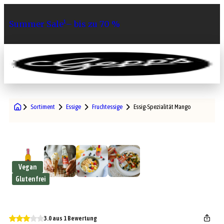
Summer Sale¹– bis zu 70 %
0
Sortiment
Essige
Fruchtessige
Essig-Spezialität Mango
Vegan
Glutenfrei
3.0 aus 1 Bewertung