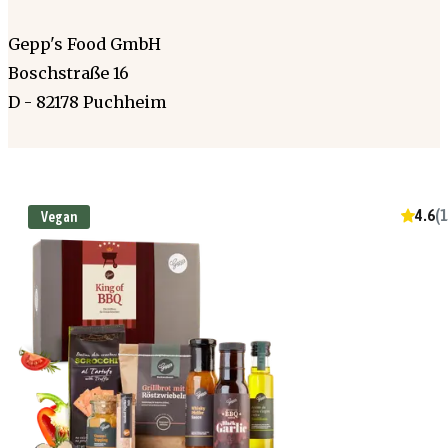
Gepp's Food GmbH
Boschstraße 16
D - 82178 Puchheim
4.6
(
1
Vegan