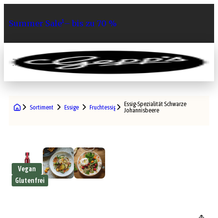
Summer Sale¹– bis zu 70 %
0
Essig-Spezialität Schwarze
Sortiment
Essige
Fruchtessige
Johannisbeere
Vegan
Glutenfrei