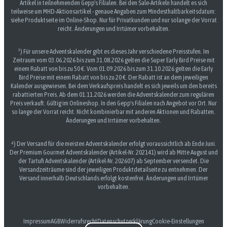
Artikel in teilnehmenden Gepp's Filialen. Bei den Sale-Artikeln handelt es sich
teilweise um MHD-Aktionsartikel - genaue Angaben zum Mindesthaltbarkeitsdatum:
siehe Produktseite im Online-Shop. Nur für Privatkunden und nur solange der Vorrat
reicht. Änderungen und Irrtümer vorbehalten.
³) Für unsere Adventskalender gibt es dieses Jahr verschiedene Preisstufen. Im
Zeitraum vom 03.06.2026 bis zum 31.08.2026 gelten die Super Early Bird Preise mit
einem Rabatt von bis zu 50 €. Vom 01.09.2026 bis zum 31.10.2026 gelten die Early
Bird Preise mit einem Rabatt von bis zu 20 €. Der Rabatt ist an dem jeweiligen
Kalender ausgewiesen. Bei dem Verkaufspreis handelt es sich jeweils um den bereits
rabattierten Preis. Ab dem 01.11.2026 werden die Adventskalender zum regulären
Preis verkauft. Gültig im Onlineshop. In den Gepp's Filialen nach Angebot vor Ort. Nur
so lange der Vorrat reicht. Nicht kombinierbar mit anderen Aktionen und Rabatten.
Änderungen und Irrtümer vorbehalten.
⁴) Der Versand für die meisten Adventskalender erfolgt voraussichtlich ab Ende Juni.
Der Premium Gourmet Adventskalender (Artikel-Nr. 202141) wird ab Mitte August und
der Tartufi Adventskalender (Artikel-Nr. 202607) ab September versendet. Die
Versandzeiträume sind der jeweiligen Produktdetailseite zu entnehmen. Der
Versand innerhalb Deutschlands erfolgt kostenfrei. Änderungen und Irrtümer
vorbehalten.
Impressum
AGB
Widerrufsrecht
Datenschutzerklärung
Cookie-Einstellungen