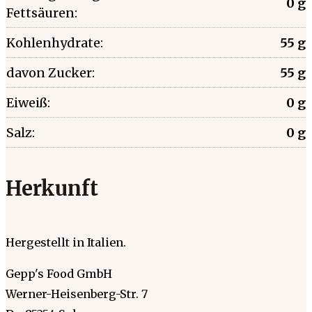
0 g
Fettsäuren:
Kohlenhydrate:
55 g
davon Zucker:
55 g
Eiweiß:
0 g
Salz:
0 g
Herkunft
Hergestellt in Italien.
Gepp's Food GmbH
Werner-Heisenberg-Str. 7