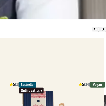
5
(
1
)
5
(
14
)
Bestseller
Vegan
Online exklusiv