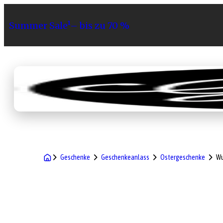
Summer Sale¹– bis zu 70 %
Sortiment
Geschenke
Gri
Geschenke
Geschenkeanlass
Ostergeschenke
Wu