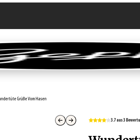
llen
Feinkost-Abo
Firmenkunden
Sale
ndertüte Grüße Vom Hasen
3.7 aus 3 Bewer