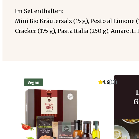
Im Set enthalten:
Mini Bio Kräutersalz (15 g), Pesto al Limone 
Cracker (175 g), Pasta Italia (250 g), Amarett
4.6
(
12
)
Vegan
G