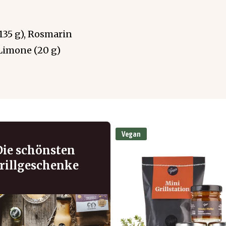
(135 g), Rosmarin
i Limone (20 g)
Vegan
Die schönsten
rillgeschenke