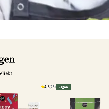
ögen
eliebt
4.6
(
23
)
Vegan