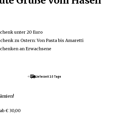
üte Grüße vom Hasen
schenk unter 20 Euro
schenk zu Ostern: Von Pasta bis Amaretti
schenken an Erwachsene
Lieferzeit 1-3 Tage
rämien!
ab
€ 30,00