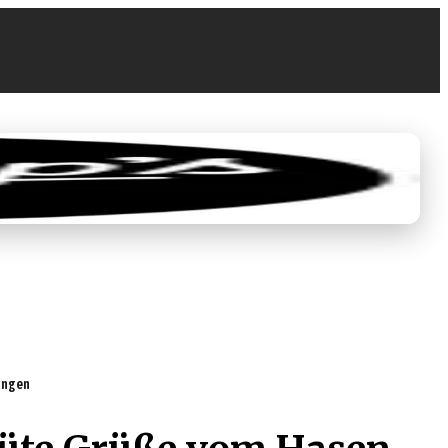
0
€ 0,00
tungen