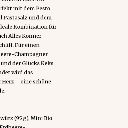
rfekt mit dem Pesto
el Pastasalz und dem
ideale Kombination für
ach Alles Könner
hliff. Für einen
rdbeere-Champagner
i und der Glücks Keks
det wird das
 Herz – eine schöne
e.
würz (95 g), Mini Bio
, Erdbeere-