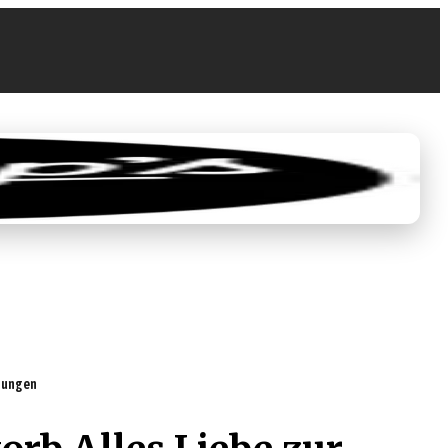
0
€ 0,00
rtungen