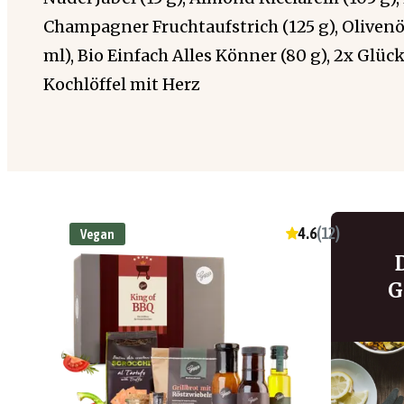
Champagner Fruchtaufstrich (125 g), Olivenö
ml), Bio Einfach Alles Könner (80 g), 2x Glück
Kochlöffel mit Herz
4.6
(
12
)
Vegan
G