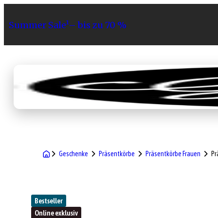
Summer Sale¹– bis zu 70 %
Sortiment
Geschenke
Gri
Geschenke
Präsentkörbe
Präsentkörbe Frauen
Pr
Bestseller
Online exklusiv