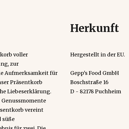
Herkunft
korb voller
Hergestellt in der EU.
ng, zur
lle Aufmerksamkeit für
Gepp's Food GmbH
nser Präsentkorb
Boschstraße 16
sche Liebeserklärung.
D - 82178 Puchheim
me Genussmomente
äsentkorb vereint
d süße
nis für zwei. Die