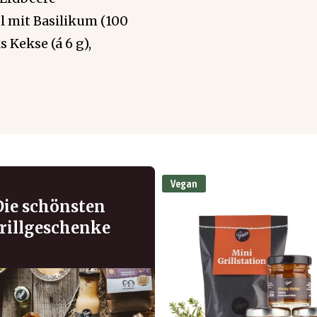
l mit Basilikum (100
s Kekse (á 6 g),
Vegan
Die schönsten
rillgeschenke