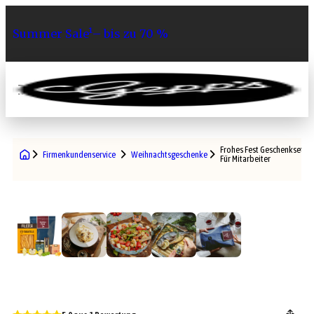
Summer Sale¹– bis zu 70 %
0
Frohes Fest Geschenkset
Firmenkundenservice
Weihnachtsgeschenke Mitarbeiter
Für Mitarbeiter