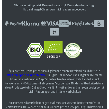
Alle Preise inkl. gesetzl. Mehrwertsteuer zzgl. Versandkosten und ggf.
Nachnahmegebühren, wenn nicht anders angegeben.
¹) Rabattiere Preise gelten nur auf gekennzeichnete Einzelartikel auf der Seite
https://gepps.de/angebote/sale
. Gültig im Online-Shop und auf gekennzeichnete
Artikel in teilnehmenden Gepp's Filialen. Bei den Sale-Artikeln handelt es sich
teilweise um MHD-Aktionsartikel - genaue Angaben zum Mindesthaltbarkeitsdatum:
siehe Produktseite im Online-Shop. Nur für Privatkunden und nur solange der Vorrat
reicht. Änderungen und Irrtümer vorbehalten.
³) Für unsere Adventskalender gibt es dieses Jahr verschiedene Preisstufen. Im
Zeitraum vom 03.06.2026 bis zum 31.08.2026 gelten die Super Early Bird Preise mit