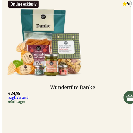
5
(
1
Online exklusiv
Wundertüte Danke
€ 24,95
zzgl. Versand
Auf Lager