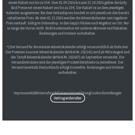
einem Rabatt von bis zu 50 €. Vom 01.09.2026 bis zum 31.10.2026 gelten die Early
Bird Preise mit einem Rabatt von bis zu 20 €. Der Rabatt ist an dem jeweiligen
Kalender ausgewiesen. Bei dem Verkaufspreis handelt es sich jeweils um den bereits
rabattierten Preis. Ab dem 01.11.2026 werden die Adventskalender zum regulären
Preis verkauft. Gültig im Onlineshop. In den Gepp's Filialen nach Angebot vor Ort. Nur
so lange der Vorrat reicht. Nicht kombinierbar mit anderen Aktionen und Rabatten.
Änderungen und Irrtümer vorbehalten.
⁴) Der Versand für die meisten Adventskalender erfolgt voraussichtlich ab Ende Juni.
Der Premium Gourmet Adventskalender (Artikel-Nr. 202141) wird ab Mitte August und
der Tartufi Adventskalender (Artikel-Nr. 202607) ab September versendet. Die
Versandzeiträume sind der jeweiligen Produktdetailseite zu entnehmen. Der
Versand innerhalb Deutschlands erfolgt kostenfrei. Änderungen und Irrtümer
vorbehalten.
Impressum
AGB
Widerrufsrecht
Datenschutzerklärung
Cookie-Einstellungen
Vertrag widerrufen