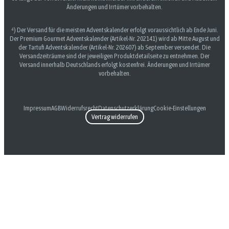
Änderungen und Irrtümer vorbehalten.
⁴) Der Versand für die meisten Adventskalender erfolgt voraussichtlich ab Ende Juni.
Der Premium Gourmet Adventskalender (Artikel-Nr. 202141) wird ab Mitte August und
der Tartufi Adventskalender (Artikel-Nr. 202607) ab September versendet. Die
Versandzeiträume sind der jeweiligen Produktdetailseite zu entnehmen. Der
Versand innerhalb Deutschlands erfolgt kostenfrei. Änderungen und Irrtümer
vorbehalten.
Impressum
AGB
Widerrufsrecht
Datenschutzerklärung
Cookie-Einstellungen
Vertrag widerrufen