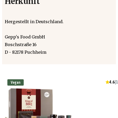
Herkunft
Hergestellt in Deutschland.
Gepp's Food GmbH
Boschstraße 16
D - 82178 Puchheim
4.6
(
1
Vegan