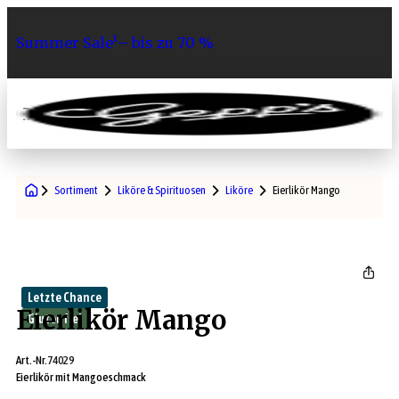
Summer Sale¹– bis zu 70 %
0
Sortiment
Liköre & Spirituosen
Liköre
Eierlikör Mango
Letzte Chance
Eierlikör Mango
Glutenfrei
Art.-Nr.
74029
Eierlikör mit Mangoeschmack