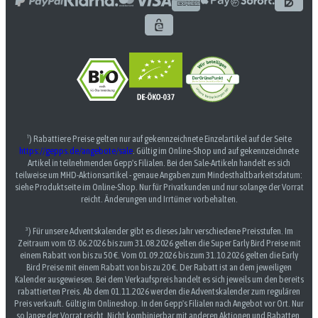
¹) Rabattiere Preise gelten nur auf gekennzeichnete Einzelartikel auf der Seite
https://gepps.de/angebote/sale
. Gültig im Online-Shop und auf gekennzeichnete
Artikel in teilnehmenden Gepp's Filialen. Bei den Sale-Artikeln handelt es sich
teilweise um MHD-Aktionsartikel - genaue Angaben zum Mindesthaltbarkeitsdatum:
siehe Produktseite im Online-Shop. Nur für Privatkunden und nur solange der Vorrat
reicht. Änderungen und Irrtümer vorbehalten.
³) Für unsere Adventskalender gibt es dieses Jahr verschiedene Preisstufen. Im
Zeitraum vom 03.06.2026 bis zum 31.08.2026 gelten die Super Early Bird Preise mit
einem Rabatt von bis zu 50 €. Vom 01.09.2026 bis zum 31.10.2026 gelten die Early
Bird Preise mit einem Rabatt von bis zu 20 €. Der Rabatt ist an dem jeweiligen
Kalender ausgewiesen. Bei dem Verkaufspreis handelt es sich jeweils um den bereits
rabattierten Preis. Ab dem 01.11.2026 werden die Adventskalender zum regulären
Preis verkauft. Gültig im Onlineshop. In den Gepp's Filialen nach Angebot vor Ort. Nur
so lange der Vorrat reicht. Nicht kombinierbar mit anderen Aktionen und Rabatten.