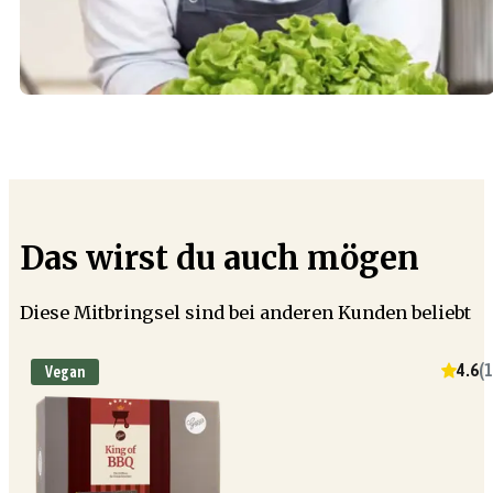
Das wirst du auch mögen
Diese Mitbringsel sind bei anderen Kunden beliebt
4.6
(
1
Vegan