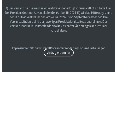
⁴) Der Versand für die meisten Adventskalender erfolgt voraussichtlich ab Ende Juni.
Der Premium Gourmet Adventskalender (Artikel-Nr. 202141) wird ab Mitte August und
der Tartufi Adventskalender (Artikel-Nr. 202607) ab September versendet. Die
Versandzeiträume sind der jeweiligen Produktdetailseite zu entnehmen. Der
Versand innerhalb Deutschlands erfolgt kostenfrei. Änderungen und Irrtümer
vorbehalten.
Impressum
AGB
Widerrufsrecht
Datenschutzerklärung
Cookie-Einstellungen
Vertrag widerrufen