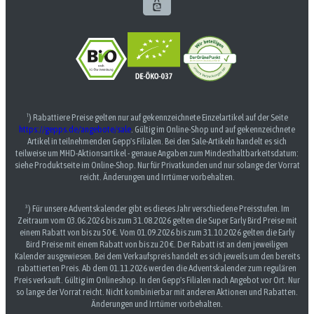
¹) Rabattiere Preise gelten nur auf gekennzeichnete Einzelartikel auf der Seite
https://gepps.de/angebote/sale
. Gültig im Online-Shop und auf gekennzeichnete
Artikel in teilnehmenden Gepp's Filialen. Bei den Sale-Artikeln handelt es sich
teilweise um MHD-Aktionsartikel - genaue Angaben zum Mindesthaltbarkeitsdatum:
siehe Produktseite im Online-Shop. Nur für Privatkunden und nur solange der Vorrat
reicht. Änderungen und Irrtümer vorbehalten.
³) Für unsere Adventskalender gibt es dieses Jahr verschiedene Preisstufen. Im
Zeitraum vom 03.06.2026 bis zum 31.08.2026 gelten die Super Early Bird Preise mit
einem Rabatt von bis zu 50 €. Vom 01.09.2026 bis zum 31.10.2026 gelten die Early
Bird Preise mit einem Rabatt von bis zu 20 €. Der Rabatt ist an dem jeweiligen
Kalender ausgewiesen. Bei dem Verkaufspreis handelt es sich jeweils um den bereits
rabattierten Preis. Ab dem 01.11.2026 werden die Adventskalender zum regulären
Preis verkauft. Gültig im Onlineshop. In den Gepp's Filialen nach Angebot vor Ort. Nur
so lange der Vorrat reicht. Nicht kombinierbar mit anderen Aktionen und Rabatten.
Änderungen und Irrtümer vorbehalten.