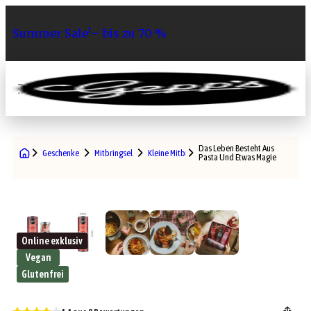
Summer Sale¹– bis zu 70 %
0
Das Leben Besteht Aus
Geschenke
Mitbringsel
Kleine Mitbringsel
Pasta Und Etwas Magie
Online exklusiv
Vegan
Glutenfrei