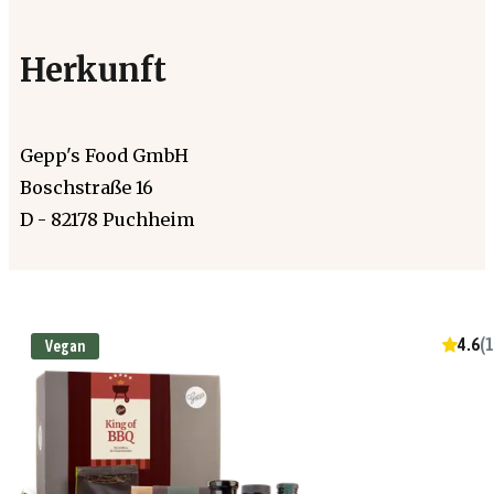
Herkunft
Gepp's Food GmbH
Boschstraße 16
D - 82178 Puchheim
4.6
(
1
Vegan