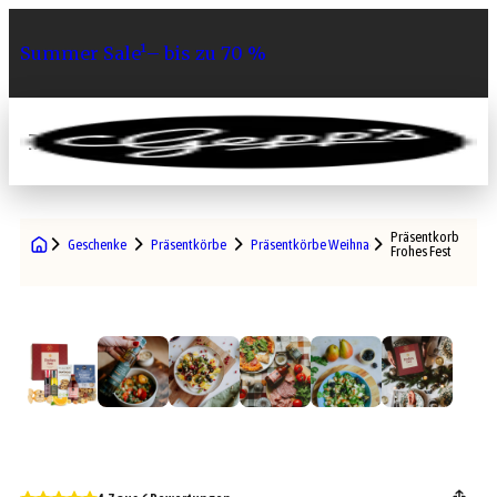
Summer Sale¹– bis zu 70 %
0
Präsentkorb
Geschenke
Präsentkörbe
Präsentkörbe Weihnachten
Frohes Fest