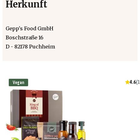
Herkunft
Gepp's Food GmbH
Boschstraße 16
D - 82178 Puchheim
4.6
(
1
Vegan