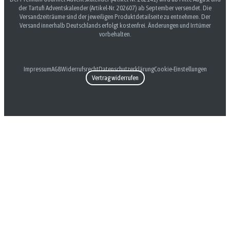
der Tartufi Adventskalender (Artikel-Nr. 202607) ab September versendet. Die
Versandzeiträume sind der jeweiligen Produktdetailseite zu entnehmen. Der
Versand innerhalb Deutschlands erfolgt kostenfrei. Änderungen und Irrtümer
vorbehalten.
Impressum
AGB
Widerrufsrecht
Datenschutzerklärung
Cookie-Einstellungen
Vertrag widerrufen