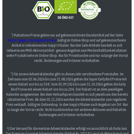
¹) Rabattiere Preise gelten nur auf gekennzeichnete Einzelartikel auf der Seite
https://gepps.de/angebote/sale
. Gültig im Online-Shop und auf gekennzeichnete
Artikel in teilnehmenden Gepp's Filialen. Bei den Sale-Artikeln handelt es sich
teilweise um MHD-Aktionsartikel - genaue Angaben zum Mindesthaltbarkeitsdatum:
siehe Produktseite im Online-Shop. Nur für Privatkunden und nur solange der Vorrat
reicht. Änderungen und Irrtümer vorbehalten.
³) Für unsere Adventskalender gibt es dieses Jahr verschiedene Preisstufen. Im
Zeitraum vom 03.06.2026 bis zum 31.08.2026 gelten die Super Early Bird Preise mit
einem Rabatt von bis zu 50 €. Vom 01.09.2026 bis zum 31.10.2026 gelten die Early
Bird Preise mit einem Rabatt von bis zu 20 €. Der Rabatt ist an dem jeweiligen
Kalender ausgewiesen. Bei dem Verkaufspreis handelt es sich jeweils um den bereits
rabattierten Preis. Ab dem 01.11.2026 werden die Adventskalender zum regulären
Preis verkauft. Gültig im Onlineshop. In den Gepp's Filialen nach Angebot vor Ort. Nur
so lange der Vorrat reicht. Nicht kombinierbar mit anderen Aktionen und Rabatten.
Änderungen und Irrtümer vorbehalten.
⁴) Der Versand für die meisten Adventskalender erfolgt voraussichtlich ab Ende Juni.
Der Premium Gourmet Adventskalender (Artikel-Nr. 202141) wird ab Mitte August und