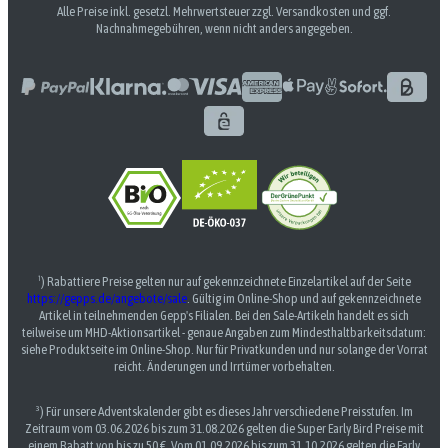
Alle Preise inkl. gesetzl. Mehrwertsteuer zzgl. Versandkosten und ggf.
Nachnahmegebühren, wenn nicht anders angegeben.
¹) Rabattiere Preise gelten nur auf gekennzeichnete Einzelartikel auf der Seite
https://gepps.de/angebote/sale
. Gültig im Online-Shop und auf gekennzeichnete
Artikel in teilnehmenden Gepp's Filialen. Bei den Sale-Artikeln handelt es sich
teilweise um MHD-Aktionsartikel - genaue Angaben zum Mindesthaltbarkeitsdatum:
siehe Produktseite im Online-Shop. Nur für Privatkunden und nur solange der Vorrat
reicht. Änderungen und Irrtümer vorbehalten.
³) Für unsere Adventskalender gibt es dieses Jahr verschiedene Preisstufen. Im
Zeitraum vom 03.06.2026 bis zum 31.08.2026 gelten die Super Early Bird Preise mit
einem Rabatt von bis zu 50 €. Vom 01.09.2026 bis zum 31.10.2026 gelten die Early