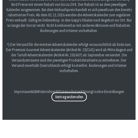
Bird Preise mit einem Rabatt von bis zu 20 €. Der Rabatt ist an dem jeweiligen
Kalender ausgewiesen. Bei dem Verkaufspreis handelt es sich jeweils um den bereits
rabattierten Preis. Ab dem 01.11.2026 werden die Adventskalender zum regulären
Preis verkauft. Gültig im Onlineshop. In den Gepp's Filialen nach Angebot vor Ort. Nur
so lange der Vorrat reicht. Nicht kombinierbar mit anderen Aktionen und Rabatten.
Änderungen und Irrtümer vorbehalten.
⁴) Der Versand für die meisten Adventskalender erfolgt voraussichtlich ab Ende Juni.
Der Premium Gourmet Adventskalender (Artikel-Nr. 202141) wird ab Mitte August und
der Tartufi Adventskalender (Artikel-Nr. 202607) ab September versendet. Die
Versandzeiträume sind der jeweiligen Produktdetailseite zu entnehmen. Der
Versand innerhalb Deutschlands erfolgt kostenfrei. Änderungen und Irrtümer
vorbehalten.
Impressum
AGB
Widerrufsrecht
Datenschutzerklärung
Cookie-Einstellungen
Vertrag widerrufen