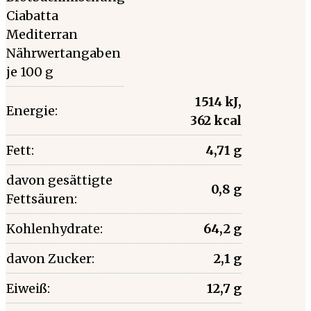
Ciabatta
Mediterran
Nährwertangaben
je 100 g
1514 kJ,
Energie:
362 kcal
Fett:
4,71 g
davon gesättigte
0,8 g
Fettsäuren:
Kohlenhydrate:
64,2 g
davon Zucker:
2,1 g
Eiweiß:
12,7 g