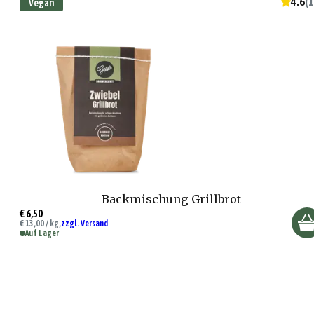
4.6
(
1
Vegan
Backmischung Grillbrot
€ 6,50
€ 13,00 / kg,
zzgl. Versand
Auf Lager