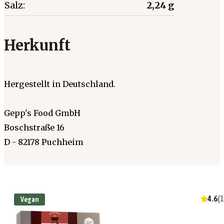
Salz:
2,24 g
Herkunft
Hergestellt in Deutschland.
Gepp's Food GmbH
Boschstraße 16
D - 82178 Puchheim
4.6
(
1
Vegan