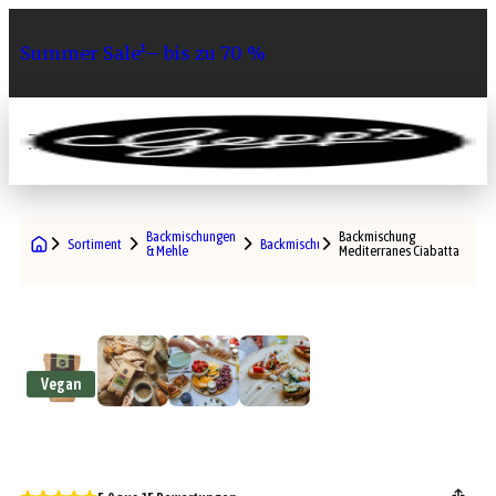
Summer Sale¹– bis zu 70 %
0
Backmischungen
Backmischung
Sortiment
Backmischungen
& Mehle
Mediterranes Ciabatta
Vegan