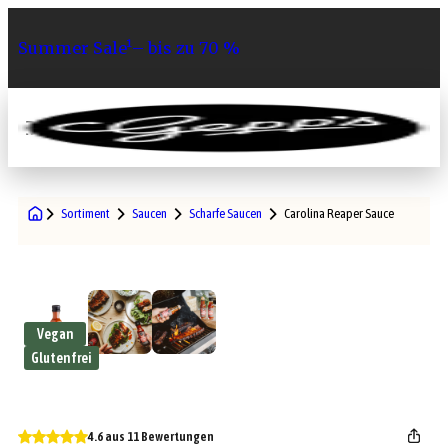
Summer Sale¹– bis zu 70 %
0
Sortiment
Saucen
Scharfe Saucen
Carolina Reaper Sauce
Vegan
Glutenfrei
4.6 aus 11 Bewertungen