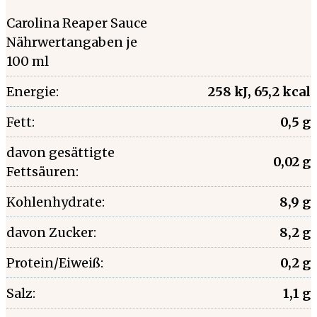
Carolina Reaper Sauce
Nährwertangaben je
100 ml
Energie:
258 kJ, 65,2 kcal
Fett:
0,5 g
davon gesättigte
0,02 g
Fettsäuren:
Kohlenhydrate:
8,9 g
davon Zucker:
8,2 g
Protein/Eiweiß:
0,2 g
Salz:
1,1 g