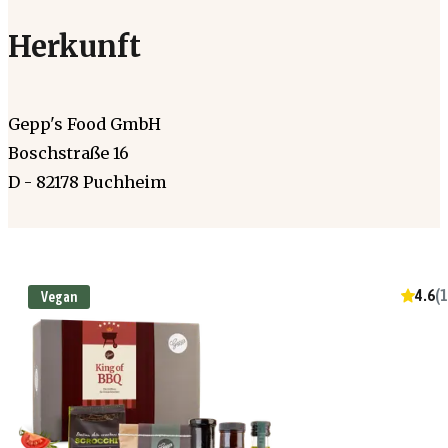
Herkunft
Gepp's Food GmbH
Boschstraße 16
D - 82178 Puchheim
4.6
(
1
Vegan