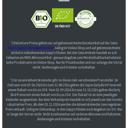
¹) Rabattiere Preise gelten nur auf gekennzeichnete Einzelartikel auf der Seite
https://gepps.de/angebote/sale
. Gültig im Online-Shop und auf gekennzeichnete
Artikel in teilnehmenden Gepp's Filialen. Bei den Sale-Artikeln handelt es sich
teilweise um MHD-Aktionsartikel - genaue Angaben zum Mindesthaltbarkeitsdatum:
siehe Produktseite im Online-Shop. Nur für Privatkunden und nur solange der Vorrat
reicht. Änderungen und Irrtümer vorbehalten.
³) Für unsere Adventskalender gibt es dieses Jahr verschiedene Preisstufen. Im
Zeitraum vom 03.06.2026 bis zum 31.08.2026 gelten die Super Early Bird Preise mit
einem Rabatt von bis zu 50 €. Vom 01.09.2026 bis zum 31.10.2026 gelten die Early
Bird Preise mit einem Rabatt von bis zu 20 €. Der Rabatt ist an dem jeweiligen
Kalender ausgewiesen. Bei dem Verkaufspreis handelt es sich jeweils um den bereits
rabattierten Preis. Ab dem 01.11.2026 werden die Adventskalender zum regulären
Preis verkauft. Gültig im Onlineshop. In den Gepp's Filialen nach Angebot vor Ort. Nur
so lange der Vorrat reicht. Nicht kombinierbar mit anderen Aktionen und Rabatten.
Änderungen und Irrtümer vorbehalten.