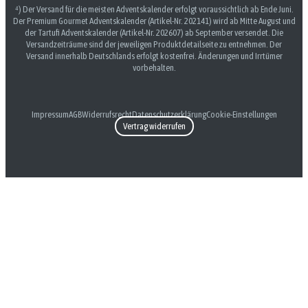
⁴) Der Versand für die meisten Adventskalender erfolgt voraussichtlich ab Ende Juni.
Der Premium Gourmet Adventskalender (Artikel-Nr. 202141) wird ab Mitte August und
der Tartufi Adventskalender (Artikel-Nr. 202607) ab September versendet. Die
Versandzeiträume sind der jeweiligen Produktdetailseite zu entnehmen. Der
Versand innerhalb Deutschlands erfolgt kostenfrei. Änderungen und Irrtümer
vorbehalten.
Impressum
AGB
Widerrufsrecht
Datenschutzerklärung
Cookie-Einstellungen
Vertrag widerrufen