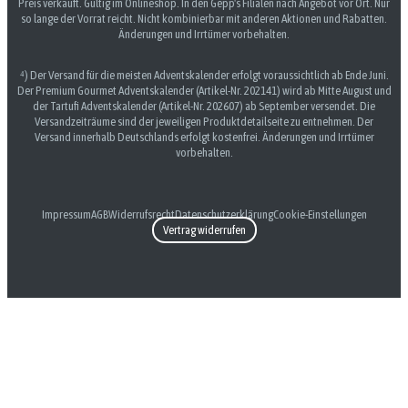
Preis verkauft. Gültig im Onlineshop. In den Gepp's Filialen nach Angebot vor Ort. Nur
so lange der Vorrat reicht. Nicht kombinierbar mit anderen Aktionen und Rabatten.
Änderungen und Irrtümer vorbehalten.
⁴) Der Versand für die meisten Adventskalender erfolgt voraussichtlich ab Ende Juni.
Der Premium Gourmet Adventskalender (Artikel-Nr. 202141) wird ab Mitte August und
der Tartufi Adventskalender (Artikel-Nr. 202607) ab September versendet. Die
Versandzeiträume sind der jeweiligen Produktdetailseite zu entnehmen. Der
Versand innerhalb Deutschlands erfolgt kostenfrei. Änderungen und Irrtümer
vorbehalten.
Impressum
AGB
Widerrufsrecht
Datenschutzerklärung
Cookie-Einstellungen
Vertrag widerrufen