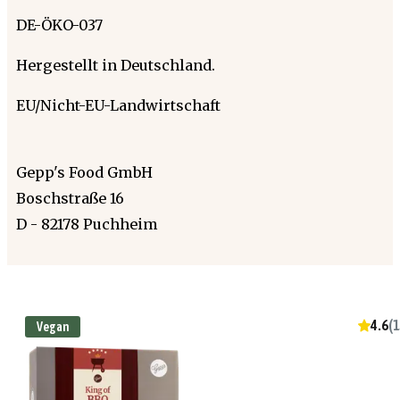
DE-ÖKO-037
Hergestellt in Deutschland.
EU/Nicht-EU-Landwirtschaft
Gepp's Food GmbH
Boschstraße 16
D - 82178 Puchheim
4.6
(
1
Vegan