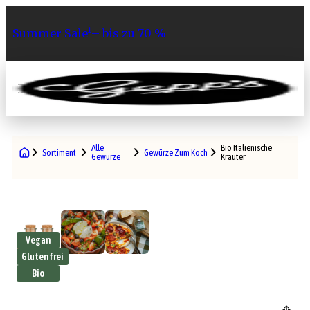
Summer Sale¹– bis zu 70 %
0
Alle
Bio Italienische
Sortiment
Gewürze Zum Kochen
Gewürze
Kräuter
Vegan
Glutenfrei
Bio