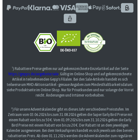
¹) Rabattiere Preise gelten nur auf gekennzeichnete Einzelartikel auf der Seite
https://gepps.de/angebote/sale
. Gültig im Online-Shop und auf gekennzeichnete
Artikel in teilnehmenden Gepp's Filialen. Bei den Sale-Artikeln handelt es sich
teilweise um MHD-Aktionsartikel - genaue Angaben zum Mindesthaltbarkeitsdatum:
siehe Produktseite im Online-Shop. Nur für Privatkunden und nur solange der Vorrat
reicht. Änderungen und Irrtümer vorbehalten.
³) Für unsere Adventskalender gibt es dieses Jahr verschiedene Preisstufen. Im
Zeitraum vom 03.06.2026 bis zum 31.08.2026 gelten die Super Early Bird Preise mit
einem Rabatt von bis zu 50 €. Vom 01.09.2026 bis zum 31.10.2026 gelten die Early
Bird Preise mit einem Rabatt von bis zu 20 €. Der Rabatt ist an dem jeweiligen
Kalender ausgewiesen. Bei dem Verkaufspreis handelt es sich jeweils um den bereits
rabattierten Preis. Ab dem 01.11.2026 werden die Adventskalender zum regulären