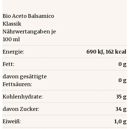
Bio Aceto Balsamico
Klassik
Nährwertangaben je
100 ml
Energie:
690 kJ, 162 kcal
Fett:
0 g
davon gesättigte
0 g
Fettsäuren:
Kohlenhydrate:
35 g
davon Zucker:
34 g
Eiweiß:
1,0 g