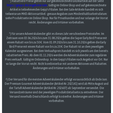
¹) Rabattiere Preise gelten nur auf gekennzeichnete Einzelartikel auf der Seite
https://gepps.de/angebote/sale
. Gültig im Online-Shop und auf gekennzeichnete
Artikel in teilnehmenden Gepp's Filialen. Bei den Sale-Artikeln handelt es sich
teilweise um MHD-Aktionsartikel - genaue Angaben zum Mindesthaltbarkeitsdatum:
siehe Produktseite im Online-Shop. Nur für Privatkunden und nur solange der Vorrat
reicht. Änderungen und Irrtümer vorbehalten.
³) Für unsere Adventskalender gibt es dieses Jahr verschiedene Preisstufen. Im
Zeitraum vom 03.06.2026 bis zum 31.08.2026 gelten die Super Early Bird Preise mit
einem Rabatt von bis zu 50 €. Vom 01.09.2026 bis zum 31.10.2026 gelten die Early
Bird Preise mit einem Rabatt von bis zu 20 €. Der Rabatt ist an dem jeweiligen
Kalender ausgewiesen. Bei dem Verkaufspreis handelt es sich jeweils um den bereits
rabattierten Preis. Ab dem 01.11.2026 werden die Adventskalender zum regulären
Preis verkauft. Gültig im Onlineshop. In den Gepp's Filialen nach Angebot vor Ort. Nur
so lange der Vorrat reicht. Nicht kombinierbar mit anderen Aktionen und Rabatten.
Änderungen und Irrtümer vorbehalten.
⁴) Der Versand für die meisten Adventskalender erfolgt voraussichtlich ab Ende Juni.
Der Premium Gourmet Adventskalender (Artikel-Nr. 202141) wird ab Mitte August und
der Tartufi Adventskalender (Artikel-Nr. 202607) ab September versendet. Die
Versandzeiträume sind der jeweiligen Produktdetailseite zu entnehmen. Der
Versand innerhalb Deutschlands erfolgt kostenfrei. Änderungen und Irrtümer
vorbehalten.