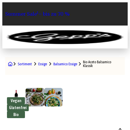
Summer Sale¹– bis zu 70 %
0
Bio Aceto Balsamico
Sortiment
Essige
Balsamico Essige
Klassik
Vegan
Glutenfrei
Bio