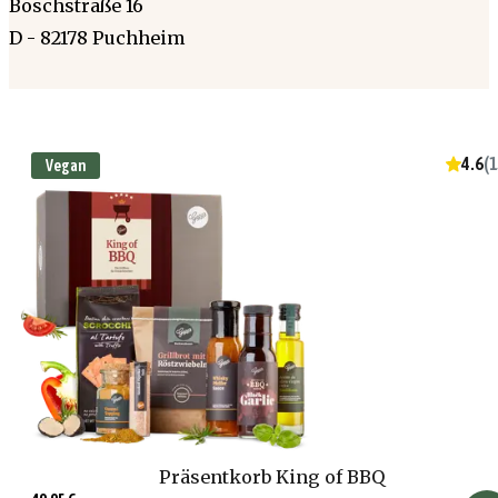
Boschstraße 16
D - 82178 Puchheim
4.6
(
1
Vegan
Präsentkorb King of BBQ