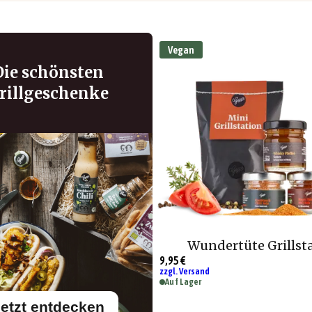
Vegan
Die schönsten
rillgeschenke
Wundertüte Grillst
9,95 €
zzgl. Versand
Auf Lager
etzt entdecken