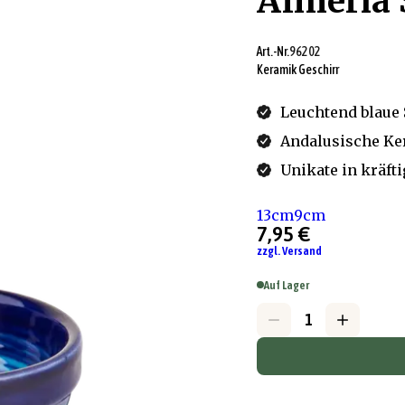
Almeria 
Art.-Nr.
96202
Keramik Geschirr
Leuchtend blaue 
Andalusische K
Unikate in kräft
13cm
9cm
7,95 €
zzgl. Versand
Auf Lager