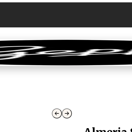
llen
Feinkost-Abo
Firmenkunden
Sale