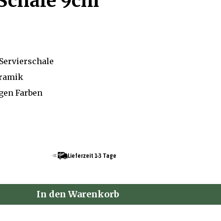
Schale 9cm
Servierschale
eramik
igen Farben
Lieferzeit 1-3 Tage
In den Warenkorb