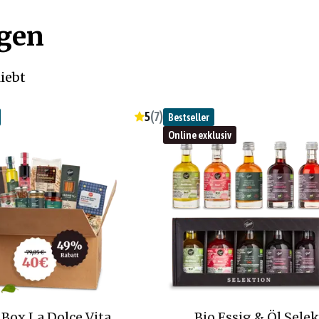
ögen
iebt
5
(
7
)
Bestseller
Online exklusiv
Box La Dolce Vita
Bio Essig & Öl Sele