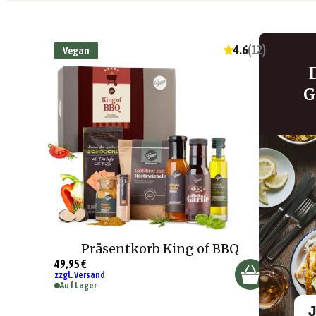
4.6
(
12
)
Vegan
G
Präsentkorb King of BBQ
49,95 €
zzgl. Versand
Auf Lager
J