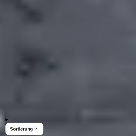
Gepp's Accessoires
Entdecke die Vielfalt unserer Accessoires bei Gepp's
und gestalte deine Küche stilvoll, um genussvolle
Momente zu erleben. Lass dich von unseren
vielfältigen Angeboten inspirieren und finde das
passende Accessoire.
Tischlein deck dich.
38 Produkte
Sortierung