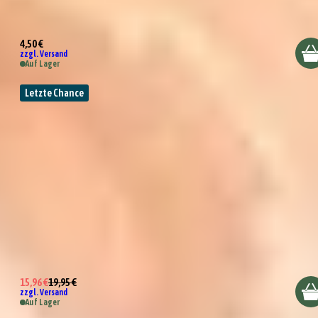
Räder Design Serviette "Lieblingsgast"
4,50 €
zzgl. Versand
Auf Lager
Letzte Chance
Räder Design Mörser "Spice up your Life"
15,96 €
19,95 €
zzgl. Versand
Auf Lager