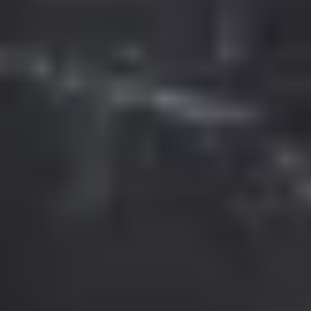
Nachnahmegebühren, wenn nicht anders angegeben.
¹) Rabattiere Preise gelten nur auf gekennzeichnete Einzelartikel auf der Seite
https://gepps.de/angebote/sale
. Gültig im Online-Shop und auf gekennzeichnete
Artikel in teilnehmenden Gepp's Filialen. Bei den Sale-Artikeln handelt es sich
teilweise um MHD-Aktionsartikel - genaue Angaben zum Mindesthaltbarkeitsdatum:
siehe Produktseite im Online-Shop. Nur für Privatkunden und nur solange der Vorrat
reicht. Änderungen und Irrtümer vorbehalten.
³) Für unsere Adventskalender gibt es dieses Jahr verschiedene Preisstufen. Im
Zeitraum vom 03.06.2026 bis zum 31.08.2026 gelten die Super Early Bird Preise mit
einem Rabatt von bis zu 50 €. Vom 01.09.2026 bis zum 31.10.2026 gelten die Early