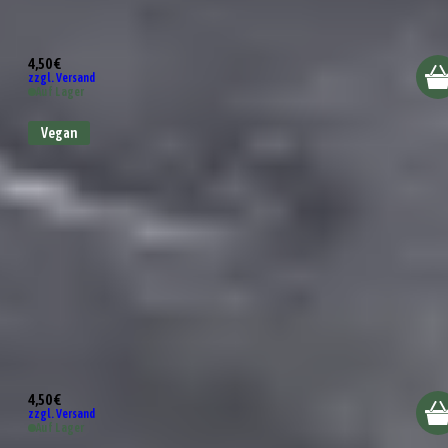
Serviette "Mit euch feiere ich am liebsten"
4,50 €
zzgl. Versand
Auf Lager
Vegan
Serviette „Von Liebe allein wird auch keiner satt“
4,50 €
zzgl. Versand
Auf Lager