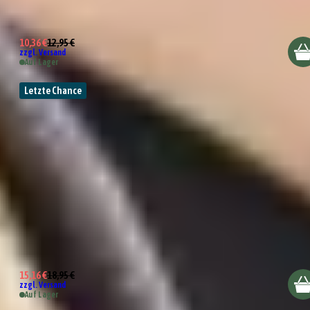
2er Set Schalen 7cm
10,36 €
12,95 €
zzgl. Versand
Auf Lager
Letzte Chance
2er Set Schalen 11cm
15,16 €
18,95 €
zzgl. Versand
Auf Lager