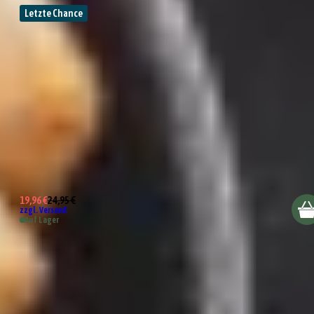
Letzte Chance
2er Set Schalen 15cm
19,96 €
24,95 €
zzgl. Versand
Auf Lager