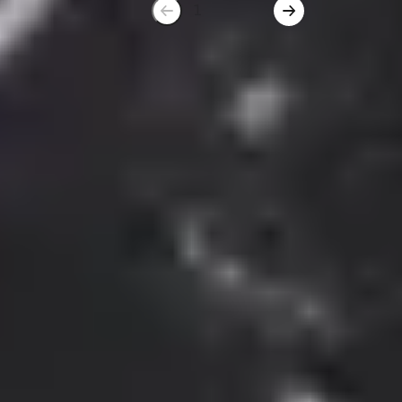
1
2
3
Gepp's Accessoires
Wer gern kocht, weiß gutes Handwerkszeug und
schöne Accessoires zu schätzen. Bei Gepp’s findest
du junges Design und hohe Qualität bei
Salatbestecken, Servierlöffeln, Gewürz- und
Salzmühlen, Chili-Mühlen, Teefiltern, ausgesuchten
Kochmessern, Mörser und schönen Schalen und
Tellern. Alles, was Hobbyköche und Feinschmecker
brauchen und lieben.