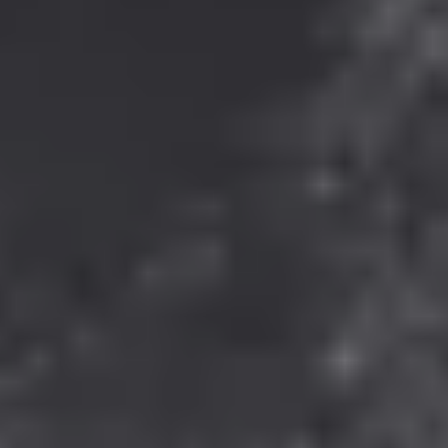
Onlineshop
+49 (89) 4141603 - 33
onlineshop@gepps.de
Zentrale
+49 (89) 4141603 - 10
info@gepps.de
Telefonzeiten
Mo-Do:
7:30 - 11:30 Uhr
12:30 - 16:30 Uhr
Fr:
7:30 - 13:30 Uhr
Lass dich inspirieren
Rundum Gepp’s