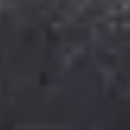
Unser Service
Versand via DHL
Wir liefern nach
Deutschland, Österreich,
Luxemburg, Niederlande, Schweiz
Lieferzeit 1-3 Tage
Kostenloser Versand ab 49,95 €
Bestellwert
4,95 € Mindestbestellwert
© Gepp’s Food GmbH 2025. Alle Rechte vorbehalten.
Alle Preise inkl. gesetzl. Mehrwertsteuer zzgl. Versandkosten und ggf.