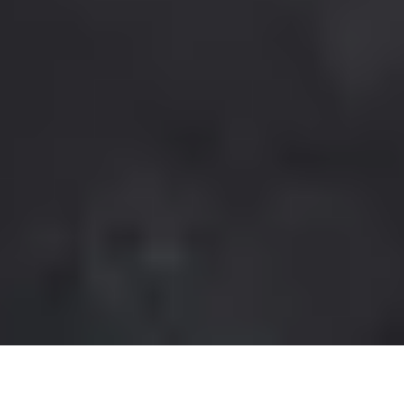
Bird Preise mit einem Rabatt von bis zu 20 €. Der Rabatt ist an dem jeweiligen
Kalender ausgewiesen. Bei dem Verkaufspreis handelt es sich jeweils um den bereits
rabattierten Preis. Ab dem 01.11.2026 werden die Adventskalender zum regulären
Preis verkauft. Gültig im Onlineshop. In den Gepp's Filialen nach Angebot vor Ort. Nur
so lange der Vorrat reicht. Nicht kombinierbar mit anderen Aktionen und Rabatten.
Änderungen und Irrtümer vorbehalten.
⁴) Der Versand für die meisten Adventskalender erfolgt voraussichtlich ab Ende Juni.
Der Premium Gourmet Adventskalender (Artikel-Nr. 202141) wird ab Mitte August und
der Tartufi Adventskalender (Artikel-Nr. 202607) ab September versendet. Die
Versandzeiträume sind der jeweiligen Produktdetailseite zu entnehmen. Der
Versand innerhalb Deutschlands erfolgt kostenfrei. Änderungen und Irrtümer
vorbehalten.
Impressum
AGB
Widerrufsrecht
Datenschutzerklärung
Cookie-Einstellungen
Vertrag widerrufen