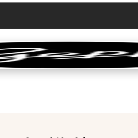
llen
Feinkost-Abo
Firmenkunden
Sale