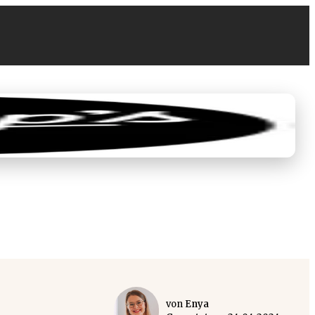
0
0,00 €
von
Enya