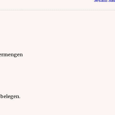
Sesam Sa
 vermengen
 belegen.