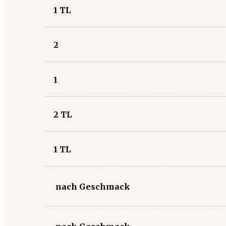
1
TL
2
1
2
TL
1
TL
nach Geschmack