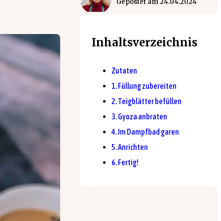
Gepostet am
24.04.2024
Inhaltsverzeichnis
Zutaten
1. Füllung zubereiten
2. Teigblätter befüllen
3. Gyoza anbraten
4. Im Dampfbad garen
5. Anrichten
6. Fertig!