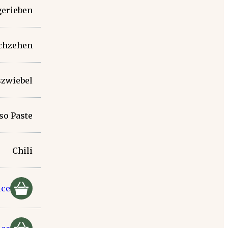
gerieben
chzehen
szwiebel
so Paste
Chili
uce