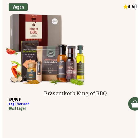
4.6
(
1
Vegan
Präsentkorb King of BBQ
49,95 €
zzgl. Versand
Auf Lager