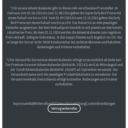
³) Für unsere Adventskalender gibt es dieses Jahr verschiedene Preisstufen. Im
Zeitraum vom 03.06.2026 bis zum 31.08.2026 gelten die Super Early Bird Preise mit
einem Rabatt von bis zu 50 €. Vom 01.09.2026 bis zum 31.10.2026 gelten die Early
Bird Preise mit einem Rabatt von bis zu 20 €. Der Rabatt ist an dem jeweiligen
Kalender ausgewiesen. Bei dem Verkaufspreis handelt es sich jeweils um den bereits
rabattierten Preis. Ab dem 01.11.2026 werden die Adventskalender zum regulären
Preis verkauft. Gültig im Onlineshop. In den Gepp's Filialen nach Angebot vor Ort. Nur
so lange der Vorrat reicht. Nicht kombinierbar mit anderen Aktionen und Rabatten.
Änderungen und Irrtümer vorbehalten.
⁴) Der Versand für die meisten Adventskalender erfolgt voraussichtlich ab Ende Juni.
Der Premium Gourmet Adventskalender (Artikel-Nr. 202141) wird ab Mitte August und
der Tartufi Adventskalender (Artikel-Nr. 202607) ab September versendet. Die
Versandzeiträume sind der jeweiligen Produktdetailseite zu entnehmen. Der
Versand innerhalb Deutschlands erfolgt kostenfrei. Änderungen und Irrtümer
vorbehalten.
Impressum
AGB
Widerrufsrecht
Datenschutzerklärung
Cookie-Einstellungen
Vertrag widerrufen