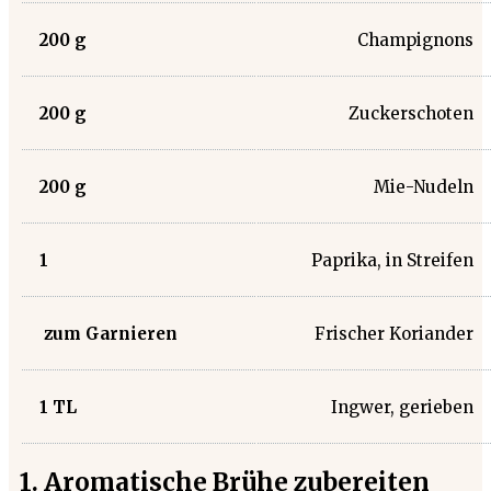
200
g
Champignons
200
g
Zuckerschoten
200
g
Mie-Nudeln
1
Paprika, in Streifen
zum Garnieren
Frischer Koriander
1
TL
Ingwer, gerieben
1. Aromatische Brühe zubereiten