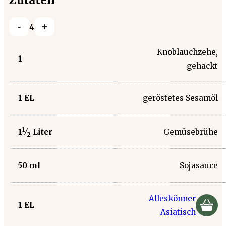
Zutaten
-
+
4
Knoblauchzehe,
1
gehackt
1
EL
geröstetes Sesamöl
1
Gemüsebrühe
1
⁄
Liter
2
50
ml
Sojasauce
Alleskönner
1
EL
Asiatisch