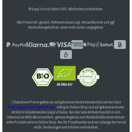
© Gepp’s Food GmbH 2025. Alle Rechte vorbehalten.
Alle Preise inkl. gesetzl. Mehrwertsteuer zzgl. Versandkosten und ggf.
Nachnahmegebühren, wenn nicht anders angegeben.
¹) Rabattiere Preise gelten nur auf gekennzeichnete Einzelartikel auf der Seite
https://gepps.de/angebote/sale
. Gültig im Online-Shop und auf gekennzeichnete
Artikel in teilnehmenden Gepp's Filialen. Bei den Sale-Artikeln handelt es sich
teilweise um MHD-Aktionsartikel - genaue Angaben zum Mindesthaltbarkeitsdatum:
siehe Produktseite im Online-Shop. Nur für Privatkunden und nur solange der Vorrat
reicht. Änderungen und Irrtümer vorbehalten.