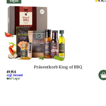
4.6
(
1
Vegan
Präsentkorb King of BBQ
49,95 €
zzgl. Versand
Auf Lager