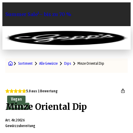
Summer Sale¹– bis zu 70 %
0
Sortiment
Alle Gewürze
Dips
Minze Oriental Dip
5.0 aus 1 Bewertung
Vegan
Minze Oriental Dip
Glutenfrei
Art.-Nr.
20026
Gewürzzubereitung