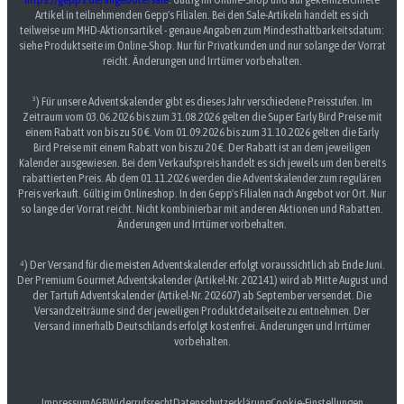
Artikel in teilnehmenden Gepp's Filialen. Bei den Sale-Artikeln handelt es sich
teilweise um MHD-Aktionsartikel - genaue Angaben zum Mindesthaltbarkeitsdatum:
siehe Produktseite im Online-Shop. Nur für Privatkunden und nur solange der Vorrat
reicht. Änderungen und Irrtümer vorbehalten.
³) Für unsere Adventskalender gibt es dieses Jahr verschiedene Preisstufen. Im
Zeitraum vom 03.06.2026 bis zum 31.08.2026 gelten die Super Early Bird Preise mit
einem Rabatt von bis zu 50 €. Vom 01.09.2026 bis zum 31.10.2026 gelten die Early
Bird Preise mit einem Rabatt von bis zu 20 €. Der Rabatt ist an dem jeweiligen
Kalender ausgewiesen. Bei dem Verkaufspreis handelt es sich jeweils um den bereits
rabattierten Preis. Ab dem 01.11.2026 werden die Adventskalender zum regulären
Preis verkauft. Gültig im Onlineshop. In den Gepp's Filialen nach Angebot vor Ort. Nur
so lange der Vorrat reicht. Nicht kombinierbar mit anderen Aktionen und Rabatten.
Änderungen und Irrtümer vorbehalten.
⁴) Der Versand für die meisten Adventskalender erfolgt voraussichtlich ab Ende Juni.
Der Premium Gourmet Adventskalender (Artikel-Nr. 202141) wird ab Mitte August und
der Tartufi Adventskalender (Artikel-Nr. 202607) ab September versendet. Die
Versandzeiträume sind der jeweiligen Produktdetailseite zu entnehmen. Der
Versand innerhalb Deutschlands erfolgt kostenfrei. Änderungen und Irrtümer
vorbehalten.
Impressum
AGB
Widerrufsrecht
Datenschutzerklärung
Cookie-Einstellungen