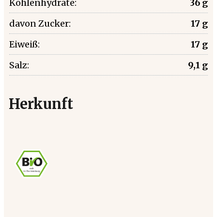
Kohlenhydrate:
36 g
davon Zucker:
17 g
Eiweiß:
17 g
Salz:
9,1 g
Herkunft