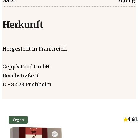
Salz:
0,03 g
Herkunft
Hergestellt in Frankreich.
Gepp's Food GmbH
Boschstraße 16
D - 82178 Puchheim
4.6
(
1
Vegan