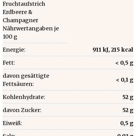
Fruchtaufstrich
Erdbeere &
Champagner
Nährwertangaben je
100 g
Energie:
911 kJ, 215 kcal
Fett:
< 0,5 g
davon gesättigte
< 0,1 g
Fettsäuren:
Kohlenhydrate:
52 g
davon Zucker:
52 g
Eiweiß:
0,5 g