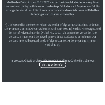
rabattierten Preis. Ab dem 01.11.2026 werden die Adventskalender zum regulären
Preis verkauft. Gültig im Onlineshop. In den Gepp's Filialen nach Angebot vor Ort. Nur
so lange der Vorrat reicht. Nicht kombinierbar mit anderen Aktionen und Rabatten.
Änderungen und Irrtümer vorbehalten.
⁴) Der Versand für die meisten Adventskalender erfolgt voraussichtlich ab Ende Juni.
Der Premium Gourmet Adventskalender (Artikel-Nr. 202141) wird ab Mitte August und
der Tartufi Adventskalender (Artikel-Nr. 202607) ab September versendet. Die
Versandzeiträume sind der jeweiligen Produktdetailseite zu entnehmen. Der
Versand innerhalb Deutschlands erfolgt kostenfrei. Änderungen und Irrtümer
vorbehalten.
Impressum
AGB
Widerrufsrecht
Datenschutzerklärung
Cookie-Einstellungen
Vertrag widerrufen