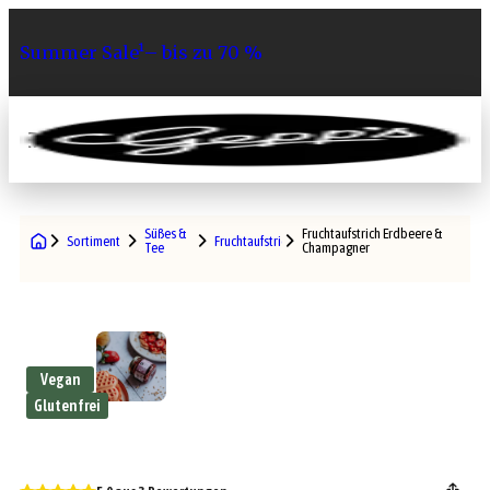
Summer Sale¹– bis zu 70 %
0
Süßes &
Fruchtaufstrich Erdbeere &
Sortiment
Fruchtaufstriche
Tee
Champagner
Vegan
Glutenfrei