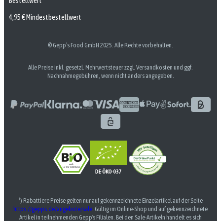
Bestellwert
4,95 € Mindestbestellwert
© Gepp’s Food GmbH 2025. Alle Rechte vorbehalten.
Alle Preise inkl. gesetzl. Mehrwertsteuer zzgl. Versandkosten und ggf.
Nachnahmegebühren, wenn nicht anders angegeben.
¹) Rabattiere Preise gelten nur auf gekennzeichnete Einzelartikel auf der Seite
https://gepps.de/angebote/sale
. Gültig im Online-Shop und auf gekennzeichnete
Artikel in teilnehmenden Gepp's Filialen. Bei den Sale-Artikeln handelt es sich