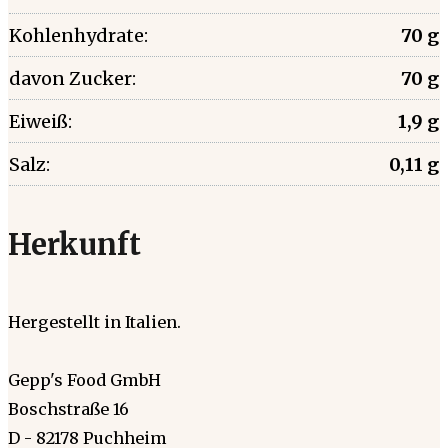
Kohlenhydrate:
70 g
davon Zucker:
70 g
Eiweiß:
1,9 g
Salz:
0,11 g
Herkunft
Hergestellt in Italien.
Gepp's Food GmbH
Boschstraße 16
D - 82178 Puchheim