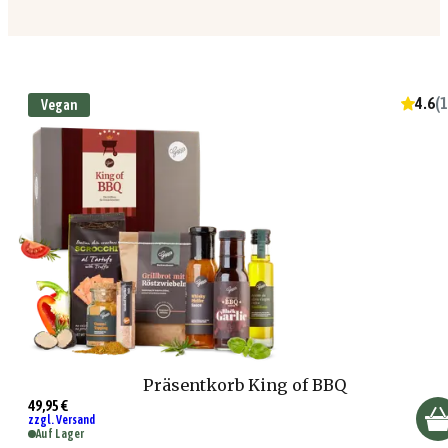
4.6
(
1
Vegan
Präsentkorb King of BBQ
49,95 €
zzgl. Versand
Auf Lager