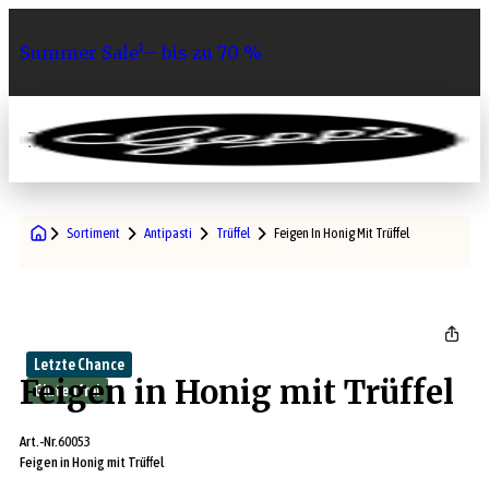
Summer Sale¹– bis zu 70 %
0
Sortiment
Antipasti
Trüffel
Feigen In Honig Mit Trüffel
Letzte Chance
Feigen in Honig mit Trüffel
Glutenfrei
Art.-Nr.
60053
Feigen in Honig mit Trüffel