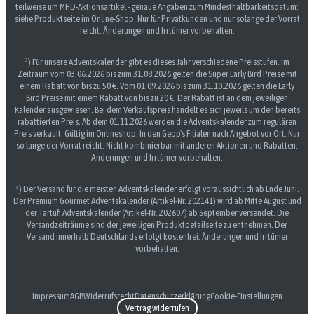
teilweise um MHD-Aktionsartikel - genaue Angaben zum Mindesthaltbarkeitsdatum:
siehe Produktseite im Online-Shop. Nur für Privatkunden und nur solange der Vorrat
reicht. Änderungen und Irrtümer vorbehalten.
³) Für unsere Adventskalender gibt es dieses Jahr verschiedene Preisstufen. Im
Zeitraum vom 03.06.2026 bis zum 31.08.2026 gelten die Super Early Bird Preise mit
einem Rabatt von bis zu 50 €. Vom 01.09.2026 bis zum 31.10.2026 gelten die Early
Bird Preise mit einem Rabatt von bis zu 20 €. Der Rabatt ist an dem jeweiligen
Kalender ausgewiesen. Bei dem Verkaufspreis handelt es sich jeweils um den bereits
rabattierten Preis. Ab dem 01.11.2026 werden die Adventskalender zum regulären
Preis verkauft. Gültig im Onlineshop. In den Gepp's Filialen nach Angebot vor Ort. Nur
so lange der Vorrat reicht. Nicht kombinierbar mit anderen Aktionen und Rabatten.
Änderungen und Irrtümer vorbehalten.
⁴) Der Versand für die meisten Adventskalender erfolgt voraussichtlich ab Ende Juni.
Der Premium Gourmet Adventskalender (Artikel-Nr. 202141) wird ab Mitte August und
der Tartufi Adventskalender (Artikel-Nr. 202607) ab September versendet. Die
Versandzeiträume sind der jeweiligen Produktdetailseite zu entnehmen. Der
Versand innerhalb Deutschlands erfolgt kostenfrei. Änderungen und Irrtümer
vorbehalten.
Impressum
AGB
Widerrufsrecht
Datenschutzerklärung
Cookie-Einstellungen
Vertrag widerrufen