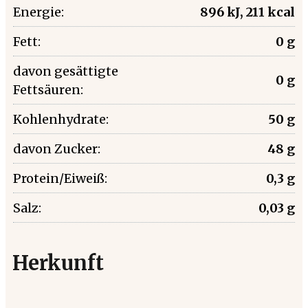
Energie:
896 kJ, 211 kcal
Fett:
0 g
davon gesättigte
0 g
Fettsäuren:
Kohlenhydrate:
50 g
davon Zucker:
48 g
Protein/Eiweiß:
0,3 g
Salz:
0,03 g
Herkunft