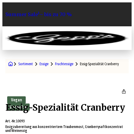
Summer Sale¹– bis zu 70 %
0
Sortiment
Essige
Fruchtessige
Essig-Spezialität Cranberry
Vegan
Essig-Spezialität Cranberry
Glutenfrei
Art.-Nr.
10093
Essigzubereitung aus konzentriertem Traubenmost, Cranberrysaftkonzentrat
und Weinessig