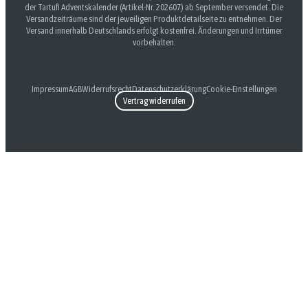
der Tartufi Adventskalender (Artikel-Nr. 202607) ab September versendet. Die
Versandzeiträume sind der jeweiligen Produktdetailseite zu entnehmen. Der
Versand innerhalb Deutschlands erfolgt kostenfrei. Änderungen und Irrtümer
vorbehalten.
Impressum
AGB
Widerrufsrecht
Datenschutzerklärung
Cookie-Einstellungen
Vertrag widerrufen