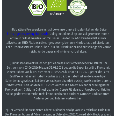
¹) Rabattiere Preise gelten nur auf gekennzeichnete Einzelartikel auf der Seite
https://gepps.de/angebote/sale
. Gültig im Online-Shop und auf gekennzeichnete
Artikel in teilnehmenden Gepp's Filialen. Bei den Sale-Artikeln handelt es sich
teilweise um MHD-Aktionsartikel - genaue Angaben zum Mindesthaltbarkeitsdatum:
siehe Produktseite im Online-Shop. Nur für Privatkunden und nur solange der Vorrat
reicht. Änderungen und Irrtümer vorbehalten.
³) Für unsere Adventskalender gibt es dieses Jahr verschiedene Preisstufen. Im
Zeitraum vom 03.06.2026 bis zum 31.08.2026 gelten die Super Early Bird Preise mit
einem Rabatt von bis zu 50 €. Vom 01.09.2026 bis zum 31.10.2026 gelten die Early
Bird Preise mit einem Rabatt von bis zu 20 €. Der Rabatt ist an dem jeweiligen
Kalender ausgewiesen. Bei dem Verkaufspreis handelt es sich jeweils um den bereits
rabattierten Preis. Ab dem 01.11.2026 werden die Adventskalender zum regulären
Preis verkauft. Gültig im Onlineshop. In den Gepp's Filialen nach Angebot vor Ort. Nur
so lange der Vorrat reicht. Nicht kombinierbar mit anderen Aktionen und Rabatten.
Änderungen und Irrtümer vorbehalten.
⁴) Der Versand für die meisten Adventskalender erfolgt voraussichtlich ab Ende Juni.
Der Premium Gourmet Adventskalender (Artikel-Nr. 202141) wird ab Mitte August und