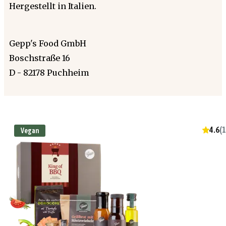
Hergestellt in Italien.
Gepp's Food GmbH
Boschstraße 16
D - 82178 Puchheim
4.6
(
1
Vegan