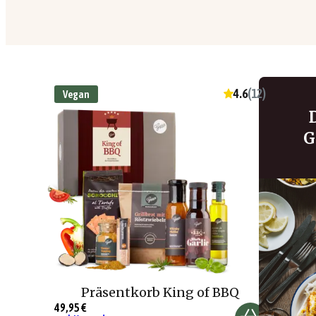
4.6
(
12
)
Vegan
G
Präsentkorb King of BBQ
49,95 €