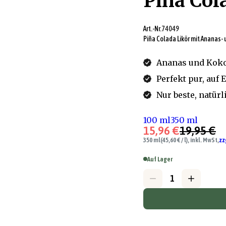
Pina Col
Art.-Nr.
74049
Piña Colada Likör mit Ananas
Ananas und Koko
Perfekt pur, auf 
Nur beste, natür
100 ml
350 ml
15,96 €
19,95 €
350 ml
(45,60 € / l), inkl. MwSt,
zz
Auf Lager