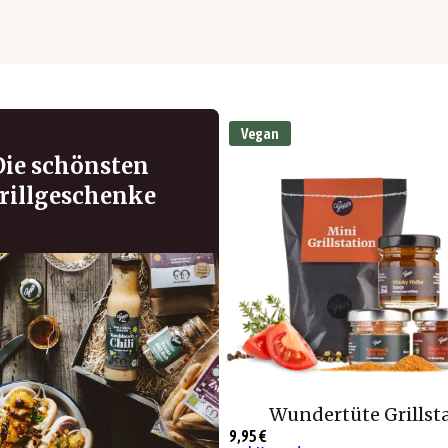
Vegan
Die schönsten
rillgeschenke
Wundertüte Grillst
9,95 €