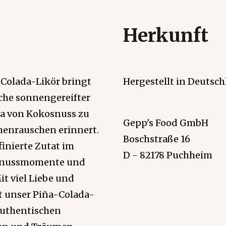
Herkunft
Colada-Likör bringt
Hergestellt in Deutsch
ische sonnengereifter
ma von Kokosnuss zu
Gepp's Food GmbH
menrauschen erinnert.
Boschstraße 16
ffinierte Zutat im
D - 82178 Puchheim
 Genussmomente und
it viel Liebe und
et unser Piña-Colada-
 authentischen