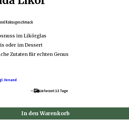
ada Likör
- und Kokosgeschmack
snuss im Likörglas
Eis oder im Dessert
liche Zutaten für echten Genus
gl. Versand
Lieferzeit 1-3 Tage
In den Warenkorb