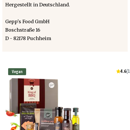
Hergestellt in Deutschland.
Gepp's Food GmbH
Boschstraße 16
D - 82178 Puchheim
4.6
(
1
Vegan