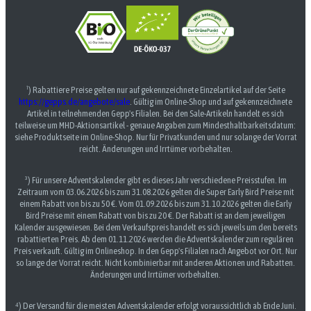
¹) Rabattiere Preise gelten nur auf gekennzeichnete Einzelartikel auf der Seite
https://gepps.de/angebote/sale
. Gültig im Online-Shop und auf gekennzeichnete
Artikel in teilnehmenden Gepp's Filialen. Bei den Sale-Artikeln handelt es sich
teilweise um MHD-Aktionsartikel - genaue Angaben zum Mindesthaltbarkeitsdatum:
siehe Produktseite im Online-Shop. Nur für Privatkunden und nur solange der Vorrat
reicht. Änderungen und Irrtümer vorbehalten.
³) Für unsere Adventskalender gibt es dieses Jahr verschiedene Preisstufen. Im
Zeitraum vom 03.06.2026 bis zum 31.08.2026 gelten die Super Early Bird Preise mit
einem Rabatt von bis zu 50 €. Vom 01.09.2026 bis zum 31.10.2026 gelten die Early
Bird Preise mit einem Rabatt von bis zu 20 €. Der Rabatt ist an dem jeweiligen
Kalender ausgewiesen. Bei dem Verkaufspreis handelt es sich jeweils um den bereits
rabattierten Preis. Ab dem 01.11.2026 werden die Adventskalender zum regulären
Preis verkauft. Gültig im Onlineshop. In den Gepp's Filialen nach Angebot vor Ort. Nur
so lange der Vorrat reicht. Nicht kombinierbar mit anderen Aktionen und Rabatten.
Änderungen und Irrtümer vorbehalten.
⁴) Der Versand für die meisten Adventskalender erfolgt voraussichtlich ab Ende Juni.