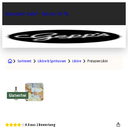
Summer Sale¹– bis zu 70 %
0
Sortiment
Liköre & Spirituosen
Liköre
Pistazien Likör
Glutenfrei
4.0 aus 1 Bewertung