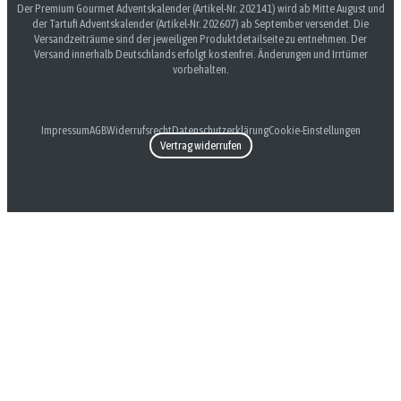
Der Premium Gourmet Adventskalender (Artikel-Nr. 202141) wird ab Mitte August und
der Tartufi Adventskalender (Artikel-Nr. 202607) ab September versendet. Die
Versandzeiträume sind der jeweiligen Produktdetailseite zu entnehmen. Der
Versand innerhalb Deutschlands erfolgt kostenfrei. Änderungen und Irrtümer
vorbehalten.
Impressum
AGB
Widerrufsrecht
Datenschutzerklärung
Cookie-Einstellungen
Vertrag widerrufen