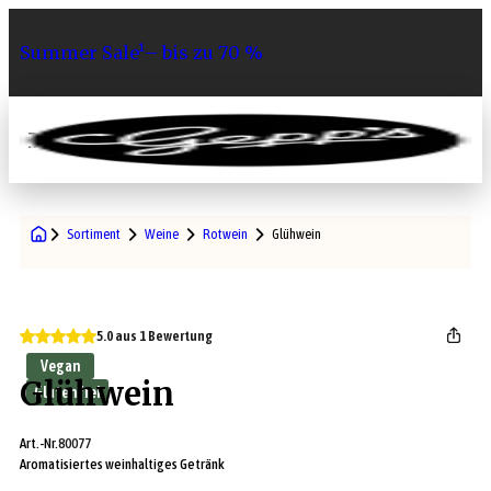
Summer Sale¹– bis zu 70 %
0
Sortiment
Weine
Rotwein
Glühwein
5.0 aus 1 Bewertung
Vegan
Glühwein
Glutenfrei
Art.-Nr.
80077
Aromatisiertes weinhaltiges Getränk