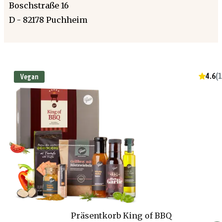
Boschstraße 16
D - 82178 Puchheim
4.6
(
1
Vegan
Präsentkorb King of BBQ