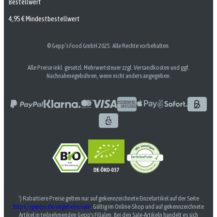
Bestellwert
4,95 € Mindestbestellwert
© Gepp’s Food GmbH 2025. Alle Rechte vorbehalten.
Alle Preise inkl. gesetzl. Mehrwertsteuer zzgl. Versandkosten und ggf.
Nachnahmegebühren, wenn nicht anders angegeben.
¹) Rabattiere Preise gelten nur auf gekennzeichnete Einzelartikel auf der Seite
https://gepps.de/angebote/sale
. Gültig im Online-Shop und auf gekennzeichnete
Artikel in teilnehmenden Gepp's Filialen. Bei den Sale-Artikeln handelt es sich