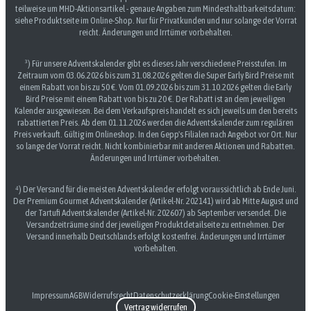
teilweise um MHD-Aktionsartikel - genaue Angaben zum Mindesthaltbarkeitsdatum:
siehe Produktseite im Online-Shop. Nur für Privatkunden und nur solange der Vorrat
reicht. Änderungen und Irrtümer vorbehalten.
³) Für unsere Adventskalender gibt es dieses Jahr verschiedene Preisstufen. Im
Zeitraum vom 03.06.2026 bis zum 31.08.2026 gelten die Super Early Bird Preise mit
einem Rabatt von bis zu 50 €. Vom 01.09.2026 bis zum 31.10.2026 gelten die Early
Bird Preise mit einem Rabatt von bis zu 20 €. Der Rabatt ist an dem jeweiligen
Kalender ausgewiesen. Bei dem Verkaufspreis handelt es sich jeweils um den bereits
rabattierten Preis. Ab dem 01.11.2026 werden die Adventskalender zum regulären
Preis verkauft. Gültig im Onlineshop. In den Gepp's Filialen nach Angebot vor Ort. Nur
so lange der Vorrat reicht. Nicht kombinierbar mit anderen Aktionen und Rabatten.
Änderungen und Irrtümer vorbehalten.
⁴) Der Versand für die meisten Adventskalender erfolgt voraussichtlich ab Ende Juni.
Der Premium Gourmet Adventskalender (Artikel-Nr. 202141) wird ab Mitte August und
der Tartufi Adventskalender (Artikel-Nr. 202607) ab September versendet. Die
Versandzeiträume sind der jeweiligen Produktdetailseite zu entnehmen. Der
Versand innerhalb Deutschlands erfolgt kostenfrei. Änderungen und Irrtümer
vorbehalten.
Impressum
AGB
Widerrufsrecht
Datenschutzerklärung
Cookie-Einstellungen
Vertrag widerrufen